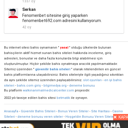
1337 oy
Serkan
Fenomenbet sitesine giriş yaparken
fenomenbet692.com adresini kullanıyorum.
42 oy
Bu internet sitesi bahis oynamanın "
yasal
" olduğu ülkelerde bulunan
bahisçilerin aktif hizmet sunan bahis siteleri hakkında inceleme, giriş
adresleri, bonuslar ve daha fazla konularda bilgi alabilmesi için
oluşturulmuştur. Hiçbir şekilde bahis oynatmaya aracılık yapılmamaktadır.
Sitemiz üzerinden "
güvenilir bahis siteleri
" olarak nitelendirilen en güncel
bahis platformlarına ulaşabilirsiniz. Bahis siteleriyle ilgili yaşadığınız sıkıntıları
da aynı şekilde sitemiz üzerinden paylaşabilirsiniz.
slot oyunları
-
en iyi bahis
siteleri
-
bahis.com giriş
-
bilgimedya.org
-
deneme bonusu
Bu platform
walkinanimalmedicalcenter.com
projesidir.
2022 yılı tavsiye edilen bahis sitesi
betmatik
ile oynayın.
Anasayfa
-
Güvenilir Bahis Siteleri
-
Bonus Veren Siteler
-
Site Haritası
-
Casino
KAP
Siteleri
-
deneme bonusu veren siteler
-
Hoşgeldin Bonusu Veren Siteler
-
deneme bonusu veren siteler
-
bitcoin casino siteleri
GMT+3 09.08.2026 07:59