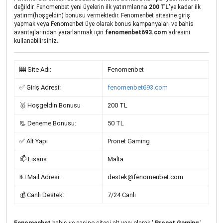
değildir.
Fenomenbet yeni üyelerin ilk yatırımlarına
200 TL
'ye kadar ilk
yatırım(hoşgeldin) bonusu vermektedir.
Fenomenbet sitesine giriş
yapmak veya Fenomenbet üye olarak bonus kampanyaları ve bahis
avantajlarından yararlanmak için
fenomenbet693.com
adresini
kullanabilirsiniz.
🎰 Site Adı:
Fenomenbet
✅ Giriş Adresi:
fenomenbet693.com
🥇 Hoşgeldin Bonusu
200 TL
📃 Deneme Bonusu:
50 TL
✅ Alt Yapı
Pronet Gaming
📫 Lisans
Malta
💵 Mail Adresi:
destek@fenomenbet.com
💰 Canlı Destek:
7/24 Canlı
Fenomenbet
bahis ve casino sitesi alt yapı olarak '
Pronet Gaming
'