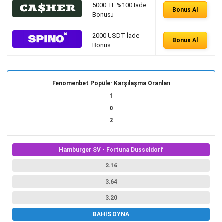
5000 TL %100 İade
Bonus Al
Bonusu
2000 USDT İade
Bonus Al
Bonus
Fenomenbet Popüler Karşılaşma Oranları
1
0
2
Hamburger SV - Fortuna Dusseldorf
2.16
3.64
3.20
BAHİS OYNA