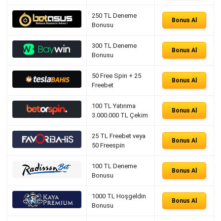
250 TL Deneme
Bonus Al
Bonusu
300 TL Deneme
Bonus Al
Bonusu
50 Free Spin + 25
Bonus Al
Freebet
100 TL Yatırıma
Bonus Al
3.000.000 TL Çekim
25 TL Freebet veya
Bonus Al
50 Freespin
100 TL Deneme
Bonus Al
Bonusu
1000 TL Hoşgeldin
Bonus Al
Bonusu