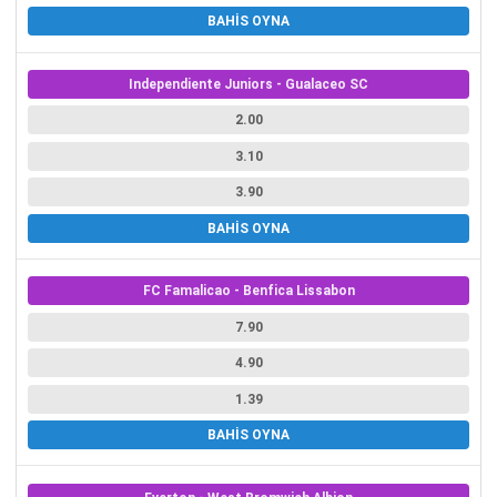
BAHİS OYNA
Independiente Juniors - Gualaceo SC
2.00
3.10
3.90
BAHİS OYNA
FC Famalicao - Benfica Lissabon
7.90
4.90
1.39
BAHİS OYNA