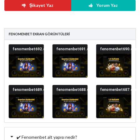
Şikayet Yaz
Yorum Yaz
FENOMENBET EKRAN GÖRÜNTÜLERI
fenomenbet692.com
fenomenbet691.com
fenomenbet690.com
fenomenbet689.com
fenomenbet688.com
fenomenbet687.com
✔️ Fenomenbet alt yapısı nedir?