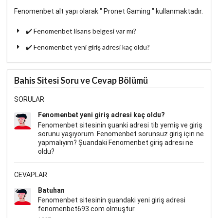
Fenomenbet alt yapı olarak " Pronet Gaming " kullanmaktadır.
✔️ Fenomenbet lisans belgesi var mı?
✔️ Fenomenbet yeni giriş adresi kaç oldu?
Bahis Sitesi Soru ve Cevap Bölümü
SORULAR
Fenomenbet yeni giriş adresi kaç oldu?
Fenomenbet sitesinin şuanki adresi tib yemiş ve giriş
sorunu yaşıyorum. Fenomenbet sorunsuz giriş için ne
yapmalıyım? Şuandaki Fenomenbet giriş adresi ne
oldu?
CEVAPLAR
Batuhan
Fenomenbet sitesinin şuandaki yeni giriş adresi
fenomenbet693.com olmuştur.