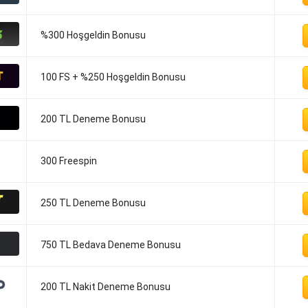
%300 Hoşgeldin Bonusu
100 FS + %250 Hoşgeldin Bonusu
200 TL Deneme Bonusu
300 Freespin
250 TL Deneme Bonusu
750 TL Bedava Deneme Bonusu
200 TL Nakit Deneme Bonusu