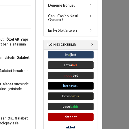
Deneme Bonusu
Canlı Casino Nasıl
Oynanır?
En İyi Slot Siteleri
ut '
Özel Alt Yapı
'
et
bahis sitesinin
İLGINIZI ÇEKEBILIR
im
a
jbet
ermektedir.
Galabet
setra
bet
Galabet
hesabınıza
mudo
bet
.
Galabet
sitesinde
bets4you
süre içerisinde
bizim
bahis
paso
bahis
dafabet
sahiptir..
Galabet
olojisyle ile
ukbet