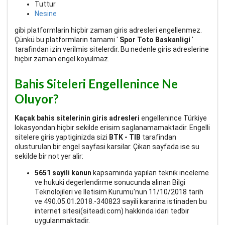
Siteye Git
Tuttur
Nesine
gibi platformlarin hiçbir zaman giris adresleri engellenmez.
princess
bet
Çünkü bu platformlarin tamami '
Spor Toto Baskanligi
'
tarafindan izin verilmis sitelerdir. Bu nedenle giris adreslerine
venusbet281.com
hiçbir zaman engel koyulmaz.
Siteyi İncele
Bahis Siteleri Engellenince Ne
Siteye Git
Oluyor?
mega
bahis
Kaçak bahis sitelerinin giris adresleri
engellenince Türkiye
lokasyondan hiçbir sekilde erisim saglanamamaktadir. Engelli
megabahis295.com
sitelere giris yaptiginizda sizi
BTK - TIB
tarafindan
Siteyi İncele
olusturulan bir engel sayfasi karsilar. Çikan sayfada ise su
sekilde bir not yer alir:
Siteye Git
5651 sayili kanun
kapsaminda yapilan teknik inceleme
ve hukuki degerlendirme sonucunda alinan
Bilgi
Teknolojileri ve Iletisim Kurumu'nun 11/10/2018 tarih
prive
bet
ve 490.05.01.2018.-340823 sayili kararina istinaden bu
privebet94.com
internet sitesi(siteadi.com) hakkinda idari tedbir
uygulanmaktadir.
Siteyi İncele