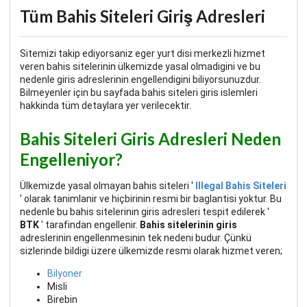
Tüm Bahis Siteleri Giriş Adresleri
tutbul
bet
tutbulbet124.com
Sitemizi takip ediyorsaniz eger yurt disi merkezli hizmet
veren bahis sitelerinin ülkemizde yasal olmadigini ve bu
Siteyi İncele
nedenle giris adreslerinin engellendigini biliyorsunuzdur.
Bilmeyenler için bu sayfada bahis siteleri giris islemleri
Siteye Git
hakkinda tüm detaylara yer verilecektir.
Bahis Siteleri Giris Adresleri Neden
tempobet
Engelleniyor?
ww38.210tempobet.com
Siteyi İncele
Ülkemizde yasal olmayan bahis siteleri '
Illegal Bahis Siteleri
' olarak tanimlanir ve hiçbirinin resmi bir baglantisi yoktur. Bu
Siteye Git
nedenle bu bahis sitelerinin giris adresleri tespit edilerek '
BTK
' tarafindan engellenir.
Bahis sitelerinin giris
adreslerinin engellenmesinin tek nedeni budur. Çünkü
super
toto
bet
sizlerinde bildigi üzere ülkemizde resmi olarak hizmet veren;
supertotobet0374.com
Bilyoner
Misli
Siteyi İncele
Birebin