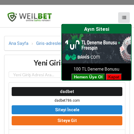
Ayın Sitesi
Ana Sayfa
Giris-adresleri
Yeni Giriş Adresi Ara
100 TL Deneme Bonusu
Hemen Üye Ol
Kapat
dad
bet
dadbet786.com
Siteyi İncele
Siteye Git