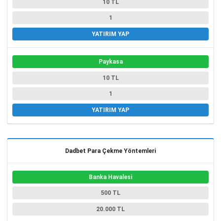
10 TL
1
YATIRIM YAP
Paykasa
10 TL
1
YATIRIM YAP
Dadbet Para Çekme Yöntemleri
Banka Havalesi
500 TL
20.000 TL