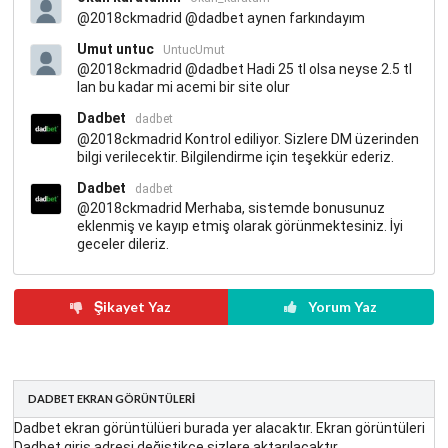
@2018ckmadrid @dadbet aynen farkındayım
Umut untuc
UntucUmut
@2018ckmadrid @dadbet Hadi 25 tl olsa neyse 2.5 tl
lan bu kadar mi acemi bir site olur
Dadbet
dadbet
@2018ckmadrid Kontrol ediliyor. Sizlere DM üzerinden
bilgi verilecektir. Bilgilendirme için teşekkür ederiz.
Dadbet
dadbet
@2018ckmadrid Merhaba, sistemde bonusunuz
eklenmiş ve kayıp etmiş olarak görünmektesiniz. İyi
geceler dileriz.
Şikayet Yaz
Yorum Yaz
DADBET EKRAN GÖRÜNTÜLERI
Dadbet ekran görüntülüeri burada yer alacaktır. Ekran görüntüleri
Dadbet giriş adresi değiştikçe sizlere aktarılacaktır.