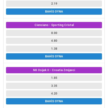
2.19
BAHİS OYNA
Cienciano - Sporting Cristal
8.00
4.80
1.38
BAHİS OYNA
NK Osijek II - Croatia Zmijavci
1.85
3.35
4.20
BAHİS OYNA