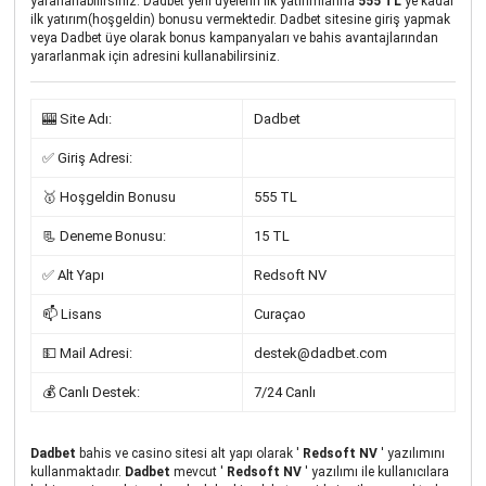
yararlanabilirsiniz.
Dadbet yeni üyelerin ilk yatırımlarına
555 TL
'ye kadar
ilk yatırım(hoşgeldin) bonusu vermektedir.
Dadbet sitesine giriş yapmak
veya Dadbet üye olarak bonus kampanyaları ve bahis avantajlarından
yararlanmak için
adresini kullanabilirsiniz.
🎰 Site Adı:
Dadbet
✅ Giriş Adresi:
🥇 Hoşgeldin Bonusu
555 TL
📃 Deneme Bonusu:
15 TL
✅ Alt Yapı
Redsoft NV
📫 Lisans
Curaçao
💵 Mail Adresi:
destek@dadbet.com
💰 Canlı Destek:
7/24 Canlı
Dadbet
bahis ve casino sitesi alt yapı olarak '
Redsoft NV
' yazılımını
kullanmaktadır.
Dadbet
mevcut '
Redsoft NV
' yazılımı ile kullanıcılara