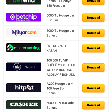
Bonusu + Hediye
Bonus Al
150 Freespin
6000 TL Hoşgeldin
Bonus Al
BOnusu
8000 TL Hoşgeldin
Bonus Al
Bonusu
ÜYE OL 250TL
Bonus Al
KAZAN!
100.000 TL VİP
ÖDÜLÜ 2000 TL İLK
Bonus Al
YATIRIM BONUSU
%30 KAYIP BONUSU
%200 Hoşgeldin +
100 Free Spin
Bonus Al
Bonusu
5000 TL %100 İade
Bonus Al
Bonusu