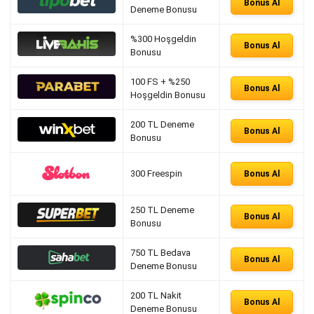
Bonus Al
Deneme Bonusu
%300 Hoşgeldin
Bonus Al
Bonusu
100 FS + %250
Bonus Al
Hoşgeldin Bonusu
200 TL Deneme
Bonus Al
Bonusu
300 Freespin
Bonus Al
250 TL Deneme
Bonus Al
Bonusu
750 TL Bedava
Bonus Al
Deneme Bonusu
200 TL Nakit
Bonus Al
Deneme Bonusu