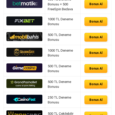
Bonusu + 500
Bonus Al
FreeSpin Bedava
1000 TL Deneme
Bonus Al
Bonusu
500 TL Deneme
Bonus Al
Bonusu
1000 TL Deneme
Bonus Al
Bonusu
500 TL Deneme
Bonus Al
Bonusu
500 TL Deneme
Bonus Al
Bonusu
250 TL Deneme
Bonus Al
Bonusu
500 TL Çekilebilir