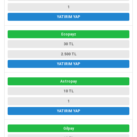
1
YATIRIM YAP
Ecopayz
30 TL
2.500 TL
YATIRIM YAP
Astropay
10 TL
1
YATIRIM YAP
Gilpay