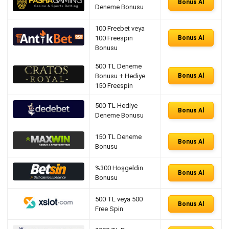
Bonus Al
Deneme Bonusu
100 Freebet veya
100 Freespin
Bonus Al
Bonusu
500 TL Deneme
Bonusu + Hediye
Bonus Al
150 Freespin
500 TL Hediye
Bonus Al
Deneme Bonusu
150 TL Deneme
Bonus Al
Bonusu
%300 Hoşgeldin
Bonus Al
Bonusu
500 TL veya 500
Bonus Al
Free Spin