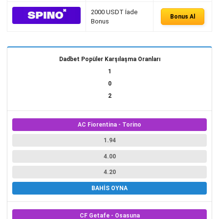
2000 USDT İade
Bonus Al
Bonus
Dadbet Popüler Karşılaşma Oranları
1
0
2
AC Fiorentina - Torino
1.94
4.00
4.20
BAHİS OYNA
CF Getafe - Osasuna