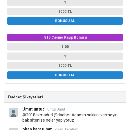
1
1000 TL
BONUSU AL
%15 Casino Kayıp Bonusu
1.00
1
1000 TL
BONUSU AL
Dadbet Şikayetleri
Umut untuc
UntucUmut
@2018ckmadrid @dadbet Adamin hakkini vermeyin
bak sitenize neler yapiyoruz
okan karatumm
okan_karatum