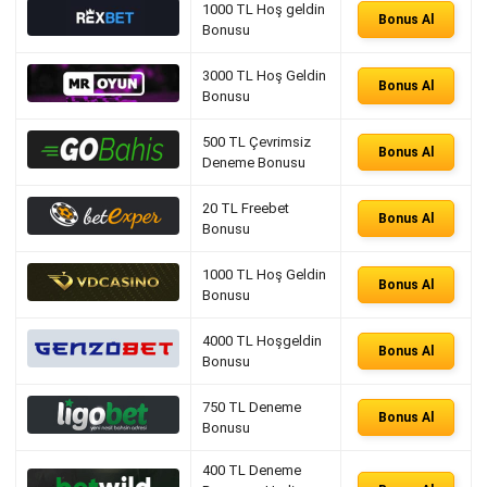
1000 TL Hoş geldin
Bonus Al
Bonusu
3000 TL Hoş Geldin
Bonus Al
Bonusu
500 TL Çevrimsiz
Bonus Al
Deneme Bonusu
20 TL Freebet
Bonus Al
Bonusu
1000 TL Hoş Geldin
Bonus Al
Bonusu
4000 TL Hoşgeldin
Bonus Al
Bonusu
750 TL Deneme
Bonus Al
Bonusu
400 TL Deneme