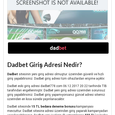
dad
bet
Dadbet Giriş Adresi Nedir?
Dadbet
sitesinin yeni giriş adresi
olmuştur. üzerinden güvenli ve hızlı
giriş yapabilirsiniz. Dadbet giriş adresi
tüm cihazlardan erişime açıktır.
Dadbet eski giriş adresi dadbet778.com 06.12.2017 20:22 tarihinde TİB
tarafından engellenmiştir. Dadbet yeni giriş adresi
üzerinden sorunsuz
giriş yapabilirsiniz. Dadbet giriş yapamıyorsanız güncel adresi sitemiz
üzerinden en kısa sürede yayınlanacaktır.
Dadbet sitesinde
15 TL bedava deneme bonusu
kampanyası
mevcuttur. Dadbet sitesine
adresi üzerinden giriş yaparak kampanyadan