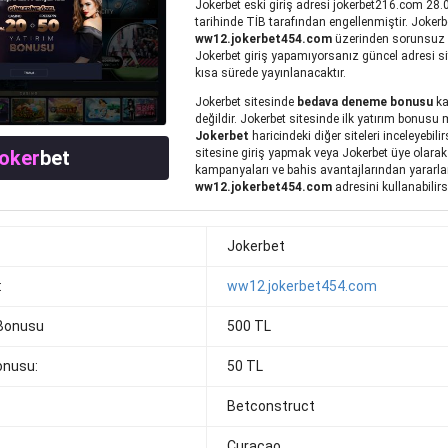
Jokerbet eski giriş adresi jokerbet216.com 28
tarihinde TİB tarafından engellenmiştir. Jokerbe
ww12.jokerbet454.com
üzerinden sorunsuz gi
Jokerbet giriş yapamıyorsanız güncel adresi s
kısa sürede yayınlanacaktır.
Jokerbet sitesinde
bedava deneme bonusu
ka
değildir.
Jokerbet sitesinde ilk yatırım bonusu m
Jokerbet
haricindeki diğer siteleri inceleyebilir
sitesine giriş yapmak veya Jokerbet üye olara
joker
bet
kampanyaları ve bahis avantajlarından yararl
ww12.jokerbet454.com
adresini kullanabilirs
Jokerbet
:
ww12.jokerbet454.com
 Bonusu
500 TL
onusu:
50 TL
Betconstruct
Curacao