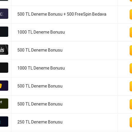
500 TL Deneme Bonusu + 500 FreeSpin Bedava
1000 TL Deneme Bonusu
500 TL Deneme Bonusu
1000 TL Deneme Bonusu
500 TL Deneme Bonusu
500 TL Deneme Bonusu
250 TL Deneme Bonusu