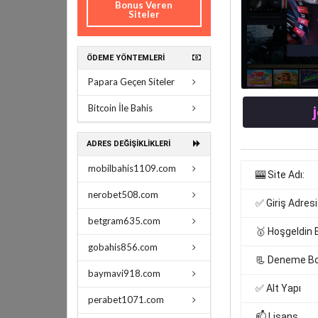
Bonus Veren
Siteler
ÖDEME YÖNTEMLERI
Papara Geçen Siteler
Bitcoin İle Bahis
ADRES DEĞIŞIKLIKLERI
mobilbahis1109.com
🎰 Site Adı:
nerobet508.com
✅ Giriş Adresi
betgram635.com
🥇 Hoşgeldin
gobahis856.com
📃 Deneme B
baymavi918.com
✅ Alt Yapı
perabet1071.com
📫 Lisans