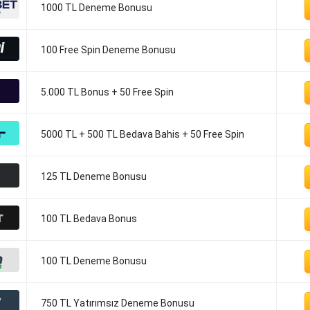
1000 TL Deneme Bonusu
100 Free Spin Deneme Bonusu
5.000 TL Bonus + 50 Free Spin
5000 TL + 500 TL Bedava Bahis + 50 Free Spin
125 TL Deneme Bonusu
100 TL Bedava Bonus
100 TL Deneme Bonusu
750 TL Yatırımsız Deneme Bonusu