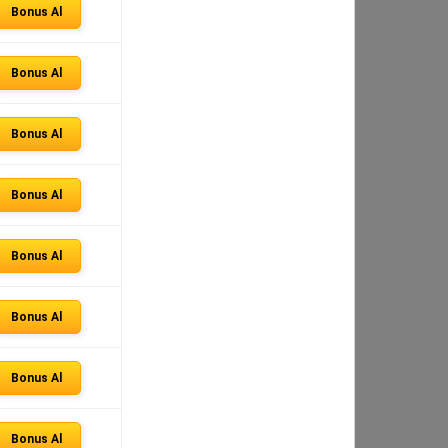
Bonus Al
Bonus Al
Bonus Al
Bonus Al
Bonus Al
Bonus Al
Bonus Al
Bonus Al