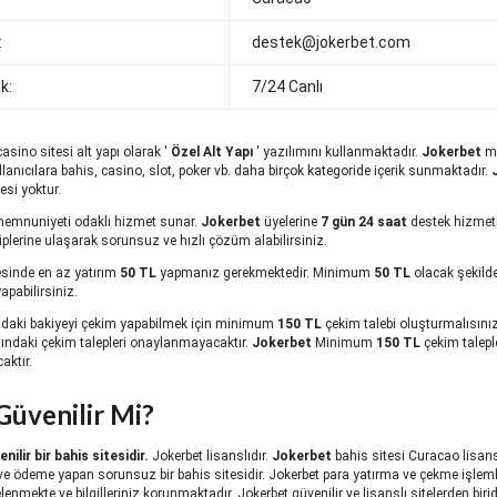
:
destek@jokerbet.com
k:
7/24 Canlı
asino sitesi alt yapı olarak '
Özel Alt Yapı
' yazılımını kullanmaktadır.
Jokerbet
me
ullanıcılara bahis, casino, slot, poker vb. daha birçok kategoride içerik sunmaktadır.
esi yoktur.
emnuniyeti odaklı hizmet sunar.
Jokerbet
üyelerine
7 gün 24 saat
destek hizmeti
plerine ulaşarak sorunsuz ve hızlı çözüm alabilirsiniz.
esinde en az yatırım
50 TL
yapmanız gerekmektedir. Minimum
50 TL
olacak şekild
apabilirsiniz.
daki bakiyeyi çekim yapabilmek için minimum
150 TL
çekim talebi oluşturmalısını
tındaki çekim talepleri onaylanmayacaktır.
Jokerbet
Minimum
150 TL
çekim talepl
aktır.
Güvenilir Mi?
ilir bir bahis sitesidir.
Jokerbet lisanslıdır.
Jokerbet
bahis sitesi Curacao lisansı
ve ödeme yapan sorunsuz bir bahis sitesidir. Jokerbet para yatırma ve çekme işlem
relenmekte ve bilgilleriniz korunmaktadır. Jokerbet güvenilir ve lisanslı sitelerden birid