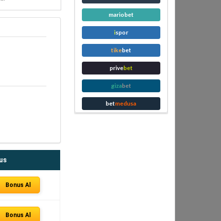
mario
bet
i
spor
tike
bet
prive
bet
giza
bet
bet
medusa
us
Bonus Al
Bonus Al