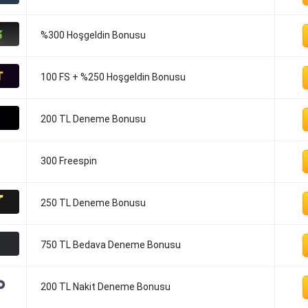
%300 Hoşgeldin Bonusu
100 FS + %250 Hoşgeldin Bonusu
200 TL Deneme Bonusu
300 Freespin
250 TL Deneme Bonusu
750 TL Bedava Deneme Bonusu
200 TL Nakit Deneme Bonusu