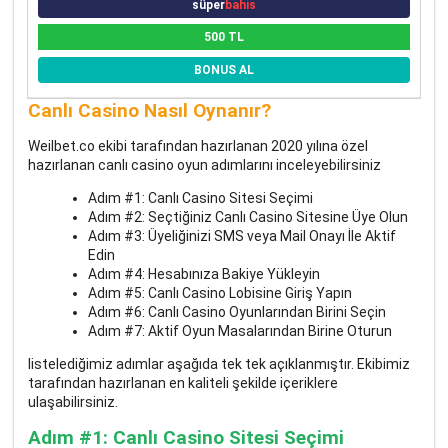
süper
bahis
500 TL
BONUS AL
Canlı Casino Nasıl Oynanır?
Weilbet.co ekibi tarafından hazırlanan 2020 yılına özel
hazırlanan canlı casino oyun adımlarını inceleyebilirsiniz
Adım #1: Canlı Casino Sitesi Seçimi
Adım #2: Seçtiğiniz Canlı Casino Sitesine Üye Olun
Adım #3: Üyeliğinizi SMS veya Mail Onayı İle Aktif
Edin
Adım #4: Hesabınıza Bakiye Yükleyin
Adım #5: Canlı Casino Lobisine Giriş Yapın
Adım #6: Canlı Casino Oyunlarından Birini Seçin
Adım #7: Aktif Oyun Masalarından Birine Oturun
listelediğimiz adımlar aşağıda tek tek açıklanmıştır. Ekibimiz
tarafından hazırlanan en kaliteli şekilde içeriklere
ulaşabilirsiniz.
Adım #1: Canlı Casino Sitesi Seçimi