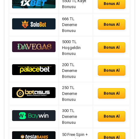
5500 TL Kayıt
Bonus Al
Bonusu
666 TL
Deneme
Bonus Al
Bonusu
5000 TL
Hoşgeldin
Bonus Al
Bonusu
200 TL
Deneme
Bonus Al
Bonusu
250 TL
Deneme
Bonus Al
Bonusu
300 TL
Deneme
Bonus Al
Bonusu
50 Free Spin +
Bonus Al