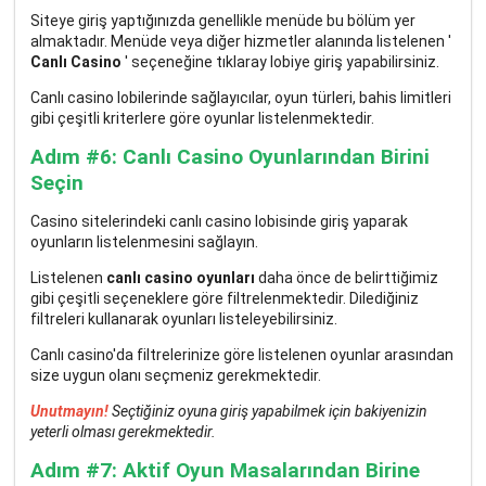
Siteye giriş yaptığınızda genellikle menüde bu bölüm yer
almaktadır. Menüde veya diğer hizmetler alanında listelenen '
Canlı Casino
' seçeneğine tıklaray lobiye giriş yapabilirsiniz.
Canlı casino lobilerinde sağlayıcılar, oyun türleri, bahis limitleri
gibi çeşitli kriterlere göre oyunlar listelenmektedir.
Adım #6: Canlı Casino Oyunlarından Birini
Seçin
Casino sitelerindeki canlı casino lobisinde giriş yaparak
oyunların listelenmesini sağlayın.
Listelenen
canlı casino oyunları
daha önce de belirttiğimiz
gibi çeşitli seçeneklere göre filtrelenmektedir. Dilediğiniz
filtreleri kullanarak oyunları listeleyebilirsiniz.
Canlı casino'da filtrelerinize göre listelenen oyunlar arasından
size uygun olanı seçmeniz gerekmektedir.
Unutmayın!
Seçtiğiniz oyuna giriş yapabilmek için bakiyenizin
yeterli olması gerekmektedir.
Adım #7: Aktif Oyun Masalarından Birine