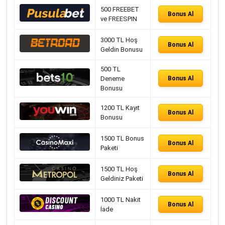
500 FREEBET
Bonus Al
ve FREESPIN
3000 TL Hoş
Bonus Al
Geldin Bonusu
500 TL
Deneme
Bonus Al
Bonusu
1200 TL Kayıt
Bonus Al
Bonusu
1500 TL Bonus
Bonus Al
Paketi
1500 TL Hoş
Bonus Al
Geldiniz Paketi
1000 TL Nakit
Bonus Al
İade