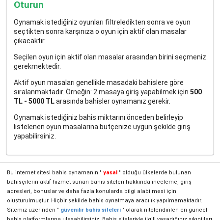
Oturun
Oynamak istediğiniz oyunları filtreledikten sonra ve oyun
seçtikten sonra karşınıza o oyun için aktif olan masalar
çıkacaktır.
Seçilen oyun için aktif olan masalar arasından birini seçmeniz
gerekmektedir.
Aktif oyun masaları genellikle masadaki bahislere göre
sıralanmaktadır. Örneğin: 2.masaya giriş yapabilmek için
500
TL - 5000 TL
arasında bahisler oynamanız gerekir.
Oynamak istediğiniz bahis miktarını önceden belirleyip
listelenen oyun masalarına bütçenize uygun şekilde giriş
yapabilirsiniz.
Bu internet sitesi bahis oynamanın "
yasal
" olduğu ülkelerde bulunan
bahisçilerin aktif hizmet sunan bahis siteleri hakkında inceleme, giriş
adresleri, bonuslar ve daha fazla konularda bilgi alabilmesi için
oluşturulmuştur. Hiçbir şekilde bahis oynatmaya aracılık yapılmamaktadır.
Sitemiz üzerinden "
güvenilir bahis siteleri
" olarak nitelendirilen en güncel
bahis platformlarına ulaşabilirsiniz. Bahis siteleriyle ilgili yaşadığınız sıkıntıları