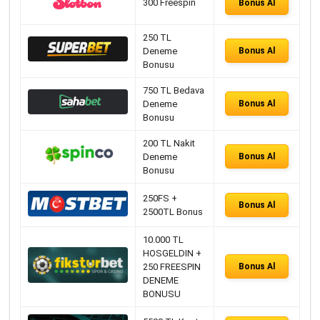
300 Freespin
Bonus Al
250 TL
Deneme
Bonus Al
Bonusu
750 TL Bedava
Deneme
Bonus Al
Bonusu
200 TL Nakit
Deneme
Bonus Al
Bonusu
250FS +
Bonus Al
2500TL Bonus
10.000 TL
HOSGELDIN +
250 FREESPIN
Bonus Al
DENEME
BONUSU