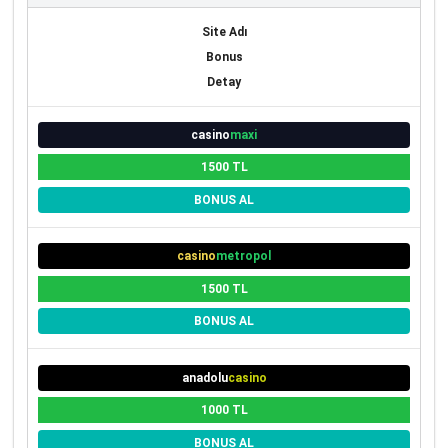
Site Adı
Bonus
Detay
casino
maxi
1500 TL
BONUS AL
casino
metropol
1500 TL
BONUS AL
anadolu
casino
1000 TL
BONUS AL