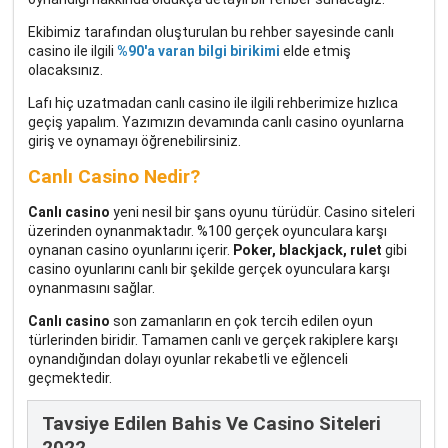
Ekibimiz tarafından oluşturulan bu rehber sayesinde canlı
casino ile ilgili
%90'a varan bilgi birikimi
elde etmiş
olacaksınız.
Lafı hiç uzatmadan canlı casino ile ilgili rehberimize hızlıca
geçiş yapalım. Yazımızın devamında canlı casino oyunlarna
giriş ve oynamayı öğrenebilirsiniz.
Canlı Casino Nedir?
Canlı casino
yeni nesil bir şans oyunu türüdür. Casino siteleri
üzerinden oynanmaktadır. %100 gerçek oyunculara karşı
oynanan casino oyunlarını içerir.
Poker, blackjack, rulet
gibi
casino oyunlarını canlı bir şekilde gerçek oyunculara karşı
oynanmasını sağlar.
Canlı casino
son zamanların en çok tercih edilen oyun
türlerinden biridir. Tamamen canlı ve gerçek rakiplere karşı
oynandığından dolayı oyunlar rekabetli ve eğlenceli
geçmektedir.
Tavsiye Edilen Bahis Ve Casino Siteleri
2022