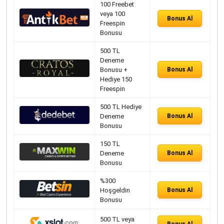
100 Freebet
veya 100
Bonus Al
Freespin
Bonusu
500 TL
Deneme
Bonusu +
Bonus Al
Hediye 150
Freespin
500 TL Hediye
Deneme
Bonus Al
Bonusu
150 TL
Deneme
Bonus Al
Bonusu
%300
Hoşgeldin
Bonus Al
Bonusu
500 TL veya