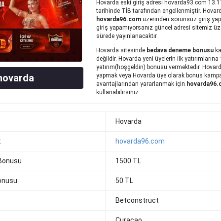
Hovarda eski giriş adresi hovarda93.com 13.
tarihinde TİB tarafından engellenmiştir. Hovard
hovarda96.com
üzerinden sorunsuz giriş yapa
giriş yapamıyorsanız güncel adresi sitemiz üz
sürede yayınlanacaktır.
Hovarda sitesinde
bedava deneme bonusu
ka
değildir.
Hovarda yeni üyelerin ilk yatırımlarına
yatırım(hoşgeldin) bonusu vermektedir.
Hovarda
yapmak veya Hovarda üye olarak bonus kampan
hovarda
avantajlarından yararlanmak için
hovarda96.
kullanabilirsiniz.
Hovarda
:
hovarda96.com
 Bonusu
1500 TL
onusu:
50 TL
Betconstruct
Curacao