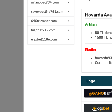
milanobet934.com
savoybetting761.com
Hovarda Avan
640truvabet.com
Artıları
tulipbet719.com
50 TL den
1500 TL ho
elexbet1186.com
Eksileri
hovarda93.
Curacao lis
Logo