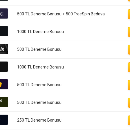
500 TL Deneme Bonusu + 500 FreeSpin Bedava
1000 TL Deneme Bonusu
500 TL Deneme Bonusu
1000 TL Deneme Bonusu
500 TL Deneme Bonusu
500 TL Deneme Bonusu
250 TL Deneme Bonusu