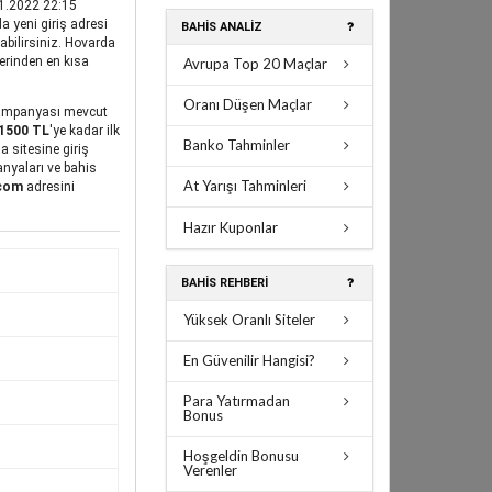
11.2022 22:15
a yeni giriş adresi
BAHIS ANALIZ
bilirsiniz. Hovarda
erinden en kısa
Avrupa Top 20 Maçlar
Oranı Düşen Maçlar
mpanyası mevcut
1500 TL
'ye kadar ilk
Banko Tahminler
 sitesine giriş
yaları ve bahis
At Yarışı Tahminleri
com
adresini
Hazır Kuponlar
BAHIS REHBERI
Yüksek Oranlı Siteler
En Güvenilir Hangisi?
Para Yatırmadan
Bonus
Hoşgeldin Bonusu
Verenler