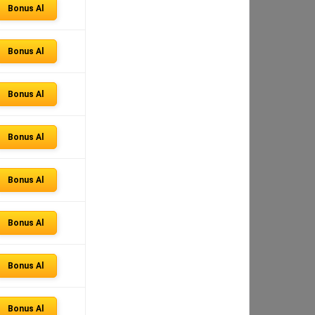
Bonus Al
Bonus Al
Bonus Al
Bonus Al
Bonus Al
Bonus Al
Bonus Al
Bonus Al