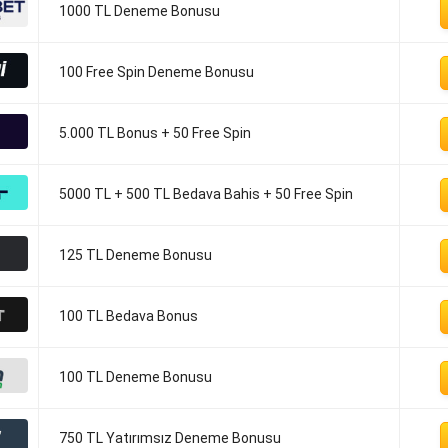
1000 TL Deneme Bonusu
100 Free Spin Deneme Bonusu
5.000 TL Bonus + 50 Free Spin
5000 TL + 500 TL Bedava Bahis + 50 Free Spin
125 TL Deneme Bonusu
100 TL Bedava Bonus
100 TL Deneme Bonusu
750 TL Yatırımsız Deneme Bonusu