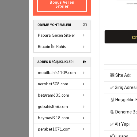
Bonus Veren
Siteler
ÖDEME YÖNTEMLERI
Papara Geçen Siteler
c
Bitcoin İle Bahis
ADRES DEĞIŞIKLIKLERI
mobilbahis1109.com
🎰 Site Adı:
nerobet508.com
✅ Giriş Adresi
betgram635.com
🥇 Hoşgeldin
gobahis856.com
📃 Deneme B
baymavi918.com
✅ Alt Yapı
perabet1071.com
📫 Lisans