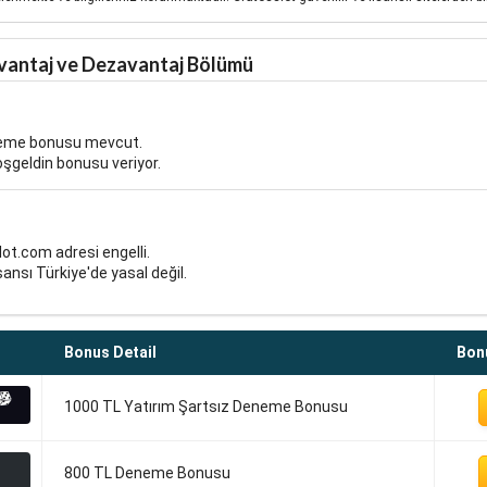
vantaj ve Dezavantaj Bölümü
eme bonusu mevcut.
şgeldin bonusu veriyor.
ot.com adresi engelli.
ansı Türkiye'de yasal değil.
Bonus Detail
Bon
1000 TL Yatırım Şartsız Deneme Bonusu
800 TL Deneme Bonusu