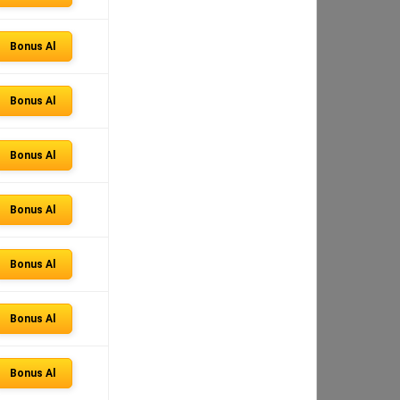
Bonus Al
Bonus Al
Bonus Al
Bonus Al
Bonus Al
Bonus Al
Bonus Al