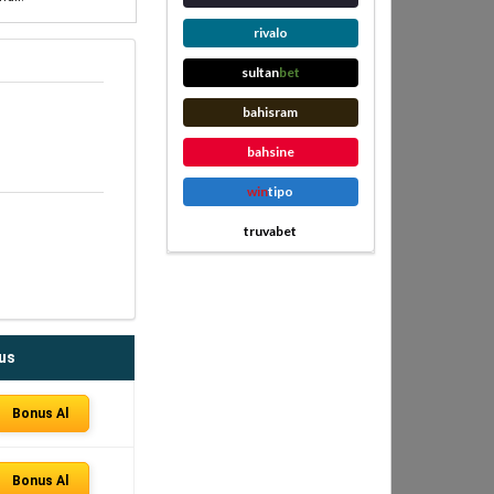
rivalo
sultan
bet
bahisram
bahsine
win
tipo
truvabet
us
Bonus Al
Bonus Al