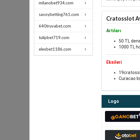
milanobet934.com
savoybetting761.com
Cratosslot A
640truvabet.com
Artıları
tulipbet719.com
50 TL den
1000 TL ho
elexbet1186.com
Eksileri
19cratossl
Curacao lis
Logo