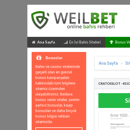
Ana Sayfa
En İyi Bahis Siteleri
Bonus Ve
Bonuslar
Ana Sayfa
Si
Bahis ve casino sitelerinde
geçerli olan en güncel
bonus kampanyaları
hakkındaki tüm bilgilere
CRATOSSLOT - 41
411cr
sitemiz üzerinden
ulaşabilirsiniz. Bedava
S
bonus veren siteler, çevrim
şartsız bonuslar, kayıp
bonusları ve daha birçok
bonus bilgisi rehberi
sitemizde.