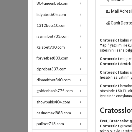
804queenbet.com
💵 Mail Adresi
lidyabet605.com
💰 Canlı Deste
1312bets10.com
jasminbet733.com
Cratosslot
bahis ve
Yapı
' yazılımı ile k
galabet930.com
sitesinin lisans belg
forvetbet803.com
Cratosslot
müşteri
Cratosslot
destek 
ciprobet337.com
Cratosslot
bahis s
hesabınıza yatırım y
dinamitbet340.com
Cratosslot
hesabın
goldenbahis775.com
sitesinde
150 TL
al
içerisinde onaylanac
showbahis404.com
Cratosslo
casinomaxi883.com
Evet, Cratosslot güv
pulibet718.com
Cratosslot
güvenil
teknolojisyle ile şif