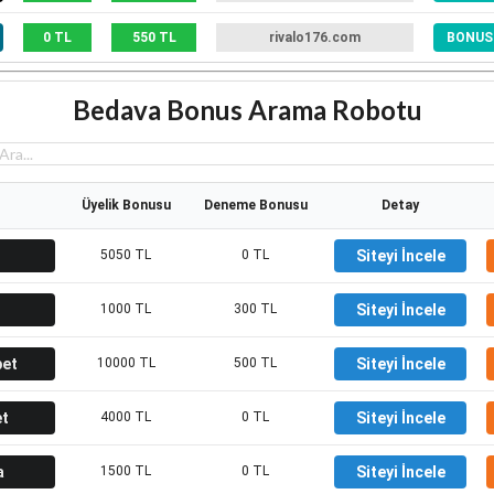
0 TL
550 TL
rivalo176.com
BONUS
Bedava Bonus Arama Robotu
Üyelik Bonusu
Deneme Bonusu
Detay
5050 TL
0 TL
Siteyi İncele
1000 TL
300 TL
t
Siteyi İncele
10000 TL
500 TL
bet
Siteyi İncele
4000 TL
0 TL
et
Siteyi İncele
1500 TL
0 TL
a
Siteyi İncele