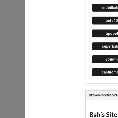
mobil
bah
bets
10
tipo
be
super
bah
you
win
casino
ma
casino
metr
BEDAVA BONUS VEREN
betmati
bet
ist
Bahis Sit