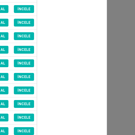
 AL
İNCELE
 AL
İNCELE
 AL
İNCELE
 AL
İNCELE
 AL
İNCELE
 AL
İNCELE
 AL
İNCELE
 AL
İNCELE
 AL
İNCELE
 AL
İNCELE