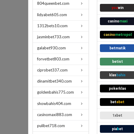
804queenbet.com
you
win
lidyabet605.com
casino
maxi
1312bets10.com
casino
metropol
jasminbet733.com
galabet930.com
betmatik
forvetbet803.com
bet
ist
ciprobet337.com
klas
bahis
dinamitbet340.com
pokerklas
goldenbahis775.com
bet
ebet
showbahis404.com
casinomaxi883.com
1x
bet
pulibet718.com
pia
b
et