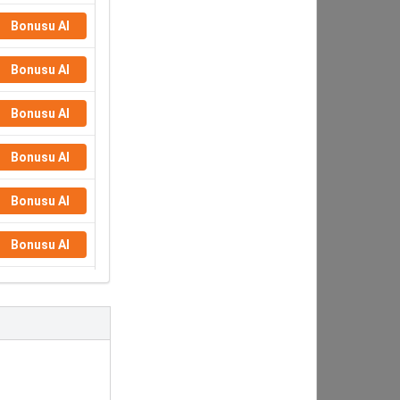
Bonusu Al
Bonusu Al
Bonusu Al
Bonusu Al
Bonusu Al
Bonusu Al
Bonusu Al
Bonusu Al
Bonusu Al