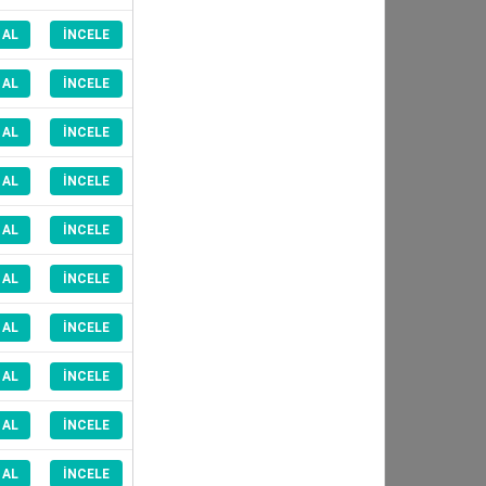
 AL
İNCELE
 AL
İNCELE
 AL
İNCELE
 AL
İNCELE
 AL
İNCELE
 AL
İNCELE
 AL
İNCELE
 AL
İNCELE
 AL
İNCELE
 AL
İNCELE