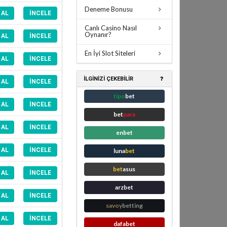
Deneme Bonusu
 AL
İNCELE
Canlı Casino Nasıl
Oynanır?
 AL
İNCELE
En İyi Slot Siteleri
 AL
İNCELE
İLGINIZI ÇEKEBILIR
 AL
İNCELE
tipo
bet
 AL
İNCELE
bet
para
 AL
İNCELE
enbet
 AL
İNCELE
luna
bet
bet
asus
 AL
İNCELE
arz
bet
 AL
İNCELE
savoy
betting
 AL
İNCELE
dafabet