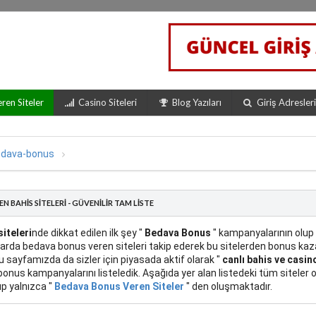
ren Siteler
Casino Siteleri
Blog Yazıları
Giriş Adresleri
dava-bonus
 BAHIS SITELERI - GÜVENILIR TAM LISTE
siteleri
nde dikkat edilen ilk şey "
Bedava Bonus
" kampanyalarının olup 
llarda bedava bonus veren siteleri takip ederek bu sitelerden bonus kaz
 sayfamızda da sizler için piyasada aktif olarak "
canlı bahis ve casin
bonus kampanyalarını listeledik. Aşağıda yer alan listedeki tüm siteler
up yalnızca "
Bedava Bonus Veren Siteler
" den oluşmaktadır.