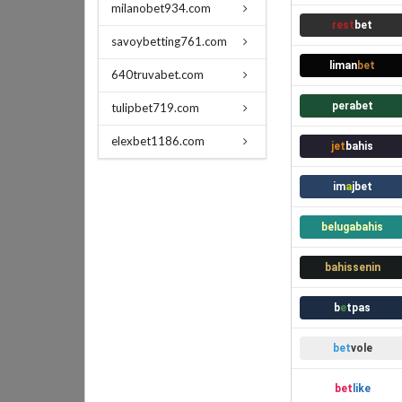
milanobet934.com
rest
bet
savoybetting761.com
liman
bet
640truvabet.com
perabet
tulipbet719.com
elexbet1186.com
jet
bahis
im
a
jbet
belugabahis
bahissenin
b
e
tpas
bet
vole
bet
like