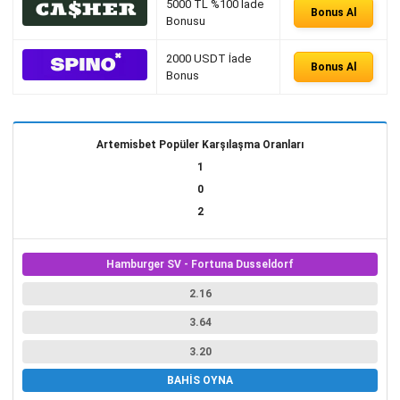
5000 TL %100 İade
Bonus Al
Bonusu
2000 USDT İade
Bonus Al
Bonus
Artemisbet Popüler Karşılaşma Oranları
1
0
2
Hamburger SV - Fortuna Dusseldorf
2.16
3.64
3.20
BAHİS OYNA