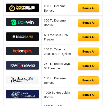
250 TL Deneme
Bonus Al
Bonusu
300 TL Deneme
Bonus Al
Bonusu
50 Free Spin + 25
Bonus Al
Freebet
100 TL Yatırıma
Bonus Al
3.000.000 TL Çekim
25 TL Freebet veya
Bonus Al
50 Freespin
100 TL Deneme
Bonus Al
Bonusu
1000 TL Hoşgeldin
Bonus Al
Bonusu