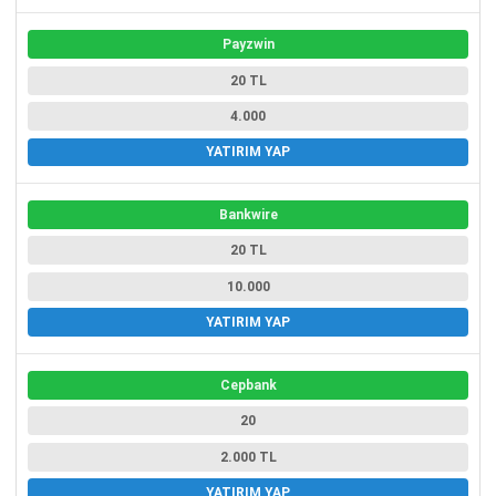
Payzwin
20 TL
4.000
YATIRIM YAP
Bankwire
20 TL
10.000
YATIRIM YAP
Cepbank
20
2.000 TL
YATIRIM YAP