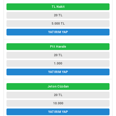
TL Nakit
20 TL
5.000 TL
YATIRIM YAP
Ptt Havale
20 TL
1.000
YATIRIM YAP
Jeton Cüzdan
20 TL
10.000
YATIRIM YAP