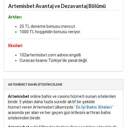
Artemisbet Avantaj ve Dezavantaj Bölümü
Artıları
25 TL deneme bonusu mevcut.
1000 TL hoşgeldin bonusu veriyor.
Eksileri
102artemisbet.com adresi engelli.
Curacao lisansı Türkiye'de yasal değil.
ARTEMISBET BAHIS SITESI İNCELEME
Artemisbet
online bahis ve casino hizmeti sunan sitelerden
biridir. 5 yıldan daha fazla süredir aktif bir şekilde
hizmet veren Artemisbet ülkemizde '
En İyi Bahis Siteleri
'
arasında yer alan ve her geçen gün kitlesini arttıran bahis
sitelerinden biridir.