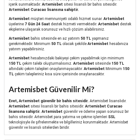
içerik sunmaktadır.
Artemisbet
sitesi lisanslı bir bahis sitesidir.
Artemisbet Curacao lisansına sahiptir.
Artemisbet
müşteri memnuniyeti odaklı hizmet sunar.
Artemisbet
üyelerine
7 Gün 24 Saat
destek hizmeti vermektedir.
Artemisbet
destek
ekiplerine ulaşarak sorunsuz ve hızlı çözüm alabilirsiniz.
Artemisbet
bahis sitesinde en az yatırım
50 TL
yapmanız
gerekmektedir. Minimum
50 TL
olacak şekilde
Artemisbet
hesabınıza
yatırım yapabilirsiniz.
Artemisbet
hesabınızdaki bakiyeyi çekim yapabilmek için minimum
150 TL
çekim talebi oluşturmalısınız.
Artemisbet
sitesinde
150 TL
altındaki çekim talepleri onaylanmayacaktır.
Artemisbet
Minimum
150
TL
çekim talepleriniz kısa süre içerisinde onaylanacaktır.
Artemisbet Güvenilir Mi?
Evet, Artemisbet güvenilir bir bahis sitesidir.
Artemisbet lisanslıdır.
Artemisbet
sitesi lisanslı bir bahis sitesidir.
Artemisbet Curacao
lisansına sahiptir.
Artemisbet
güvenilir ve ödeme yapan sorunsuz bir
bahis sitesidir. Artemisbet para yatırma ve çekme işlemleri
SSL
teknolojisyle ile şifrelenmekte ve bilgilleriniz korunmaktadır. Artemisbet
güvenilir ve lisanslı sitelerden biridir.