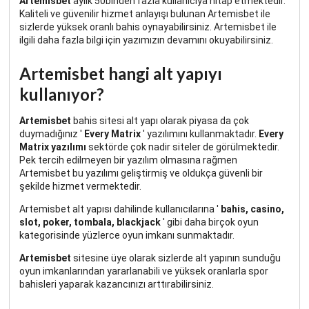
Artemisbet
aylık 50binden fazla kullanıcıya hitap etmektedir.
Kaliteli ve güvenilir hizmet anlayışı bulunan Artemisbet ile
sizlerde yüksek oranlı bahis oynayabilirsiniz. Artemisbet ile
ilgili daha fazla bilgi için yazımızın devamını okuyabilirsiniz.
Artemisbet hangi alt yapıyı
kullanıyor?
Artemisbet
bahis sitesi alt yapı olarak piyasa da çok
duymadığınız '
Every Matrix
' yazılımını kullanmaktadır.
Every
Matrix yazılımı
sektörde çok nadir siteler de görülmektedir.
Pek tercih edilmeyen bir yazılım olmasına rağmen
Artemisbet bu yazılımı geliştirmiş ve oldukça güvenli bir
şekilde hizmet vermektedir.
Artemisbet alt yapısı dahilinde kullanıcılarına '
bahis, casino,
slot, poker, tombala, blackjack
' gibi daha birçok oyun
kategorisinde yüzlerce oyun imkanı sunmaktadır.
Artemisbet
sitesine üye olarak sizlerde alt yapının sunduğu
oyun imkanlarından yararlanabili ve yüksek oranlarla spor
bahisleri yaparak kazancınızı arttırabilirsiniz.