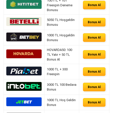
1001TL + 101
Freespin Deneme
Bonus Al
Bonusu
5050 TL Hoşgeldin
Bonus Al
Bonusu
1000 TL Hoşgeldin
Bonus Al
Bonusu
HOVARDA50: 100
TL Yatır + 50 TL
Bonus Al
Bonus Al
1000 TL + 300
Bonus Al
Freespin
3000 TL 100 Bedava
Bonus Al
Bonus
1000 TL Hoş Geldin
Bonus Al
Bonus