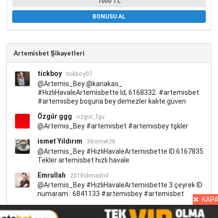
1000 TL
BONUSU AL
Artemisbet Şikayetleri
tickboy
tickboy07
@Artemis_Bey @kanakas_
#HızlıHavaleArtemisbette Id; 6168332. #artemisbet
#artemisbey boşuna bey demezler kalıte güven
Özgür ggg
ozgur_fgu
@Artemis_Bey #artemisbet #artemisbey tşkler
ismet Yıldırım
38ismet38
@Artemis_Bey #HızlıHavaleArtemisbette ID:6167835
Tekler artemisbet hızlı havale
Emrullah
2018ckmadrid
@Artemis_Bey #HızlıHavaleArtemisbette 3.çeyrek ID
numaram : 6841133 #artemisbey #artemisbet
KAP
✖ Kaaan
Kaaansahinn