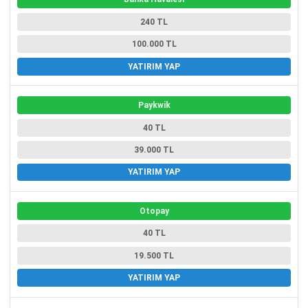
240 TL
100.000 TL
YATIRIM YAP
Paykwik
40 TL
39.000 TL
YATIRIM YAP
Otopay
40 TL
19.500 TL
YATIRIM YAP