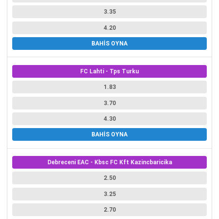
3.35
4.20
BAHİS OYNA
FC Lahti - Tps Turku
1.83
3.70
4.30
BAHİS OYNA
Debreceni EAC - Kbsc FC Kft Kazincbaricika
2.50
3.25
2.70