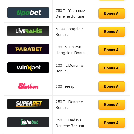
750 TL Yatırımsız
Bonus Al
Deneme Bonusu
%300 Hoşgeldin
Bonus Al
Bonusu
100 FS + %250
Bonus Al
Hoşgeldin Bonusu
200 TL Deneme
Bonus Al
Bonusu
300 Freespin
Bonus Al
250 TL Deneme
Bonus Al
Bonusu
750 TL Bedava
Bonus Al
Deneme Bonusu