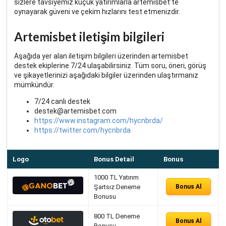
sizlere tavsiyemiz küçük yatırımlarla artemisbet'te
oynayarak güveni ve çekim hızlarını test etmenizdir.
Artemisbet iletişim bilgileri
Aşağıda yer alan iletişim bilgileri üzerinden artemisbet
destek ekiplerine 7/24 ulaşabilirsiniz. Tüm soru, öneri, görüş
ve şikayetlerinizi aşağıdaki bilgiler üzerinden ulaştırmanız
mümkündür.
7/24 canlı destek
destek@artemisbet.com
https://www.instagram.com/hycnbrda/
https://twitter.com/hycnbrda
Logo
Bonus Detail
Bonus
1000 TL Yatırım
Şartsız Deneme
Bonus Al
Bonusu
800 TL Deneme
Bonus Al
Bonusu