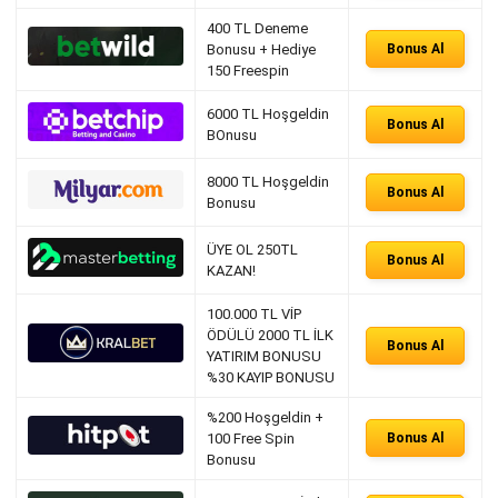
400 TL Deneme
Bonusu + Hediye
Bonus Al
150 Freespin
6000 TL Hoşgeldin
Bonus Al
BOnusu
8000 TL Hoşgeldin
Bonus Al
Bonusu
ÜYE OL 250TL
Bonus Al
KAZAN!
100.000 TL VİP
ÖDÜLÜ 2000 TL İLK
Bonus Al
YATIRIM BONUSU
%30 KAYIP BONUSU
%200 Hoşgeldin +
100 Free Spin
Bonus Al
Bonusu