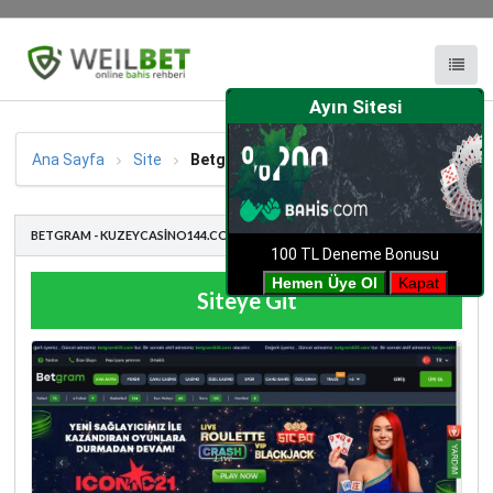
Ayın Sitesi
Ana Sayfa
Site
Betgram
BETGRAM - KUZEYCASINO144.COM
kuzeycasino144.com
100 TL Deneme Bonusu
Hemen Üye Ol
Kapat
Siteye Git