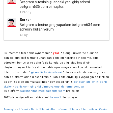
Betgram sitesinin şuandaki yeni giriş adresi
betgram635.com olmuştur.
1337 oy
Serkan
Betgram sitesine giriş yaparken betgram634.com
adresini kullanıyorum.
42 oy
Bu internet sitesi bahis oynamanın "
yasal
" olduğu ülkelerde bulunan
bahisçilerin aktif hizmet sunan bahis siteleri hakkında inceleme, giriş
adresleri, bonuslar ve daha fazla konularda bilgi alabilmesi için
oluşturulmuştur. Hiçbir şekilde bahis oynatmaya aracılık yapılmamaktadır.
Sitemiz üzerinden "
güvenilir bahis siteleri
" olarak nitelendirilen en güncel
bahis platformlarına ulaşabilirsiniz. Bahis siteleriyle ilgili yaşadığınız sıkıntıları
da aynı şekilde sitemiz üzerinden paylaşabilirsiniz.
slot oyunları
-
en iyi bahis
siteleri
-
bahis.com giriş
-
bilgimedya.org
-
deneme bonusu
Bu platform
walkinanimalmedicalcenter.com
projesidir.
2022 yılı tavsiye edilen bahis sitesi
betmatik
ile oynayın.
Anasayfa
-
Güvenilir Bahis Siteleri
-
Bonus Veren Siteler
-
Site Haritası
-
Casino