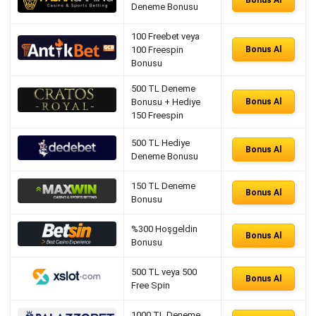
Deneme Bonusu
100 Freebet veya
100 Freespin
Bonus Al
Bonusu
500 TL Deneme
Bonusu + Hediye
Bonus Al
150 Freespin
500 TL Hediye
Bonus Al
Deneme Bonusu
150 TL Deneme
Bonus Al
Bonusu
%300 Hoşgeldin
Bonus Al
Bonusu
500 TL veya 500
Bonus Al
Free Spin
1000 TL Deneme