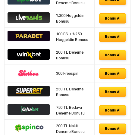
Deneme Bonusu
%300 Hoşgeldin
Bonus Al
Bonusu
100 FS + %250
Bonus Al
Hoşgeldin Bonusu
200 TL Deneme
Bonus Al
Bonusu
300 Freespin
Bonus Al
250 TL Deneme
Bonus Al
Bonusu
750 TL Bedava
Bonus Al
Deneme Bonusu
200 TL Nakit
Bonus Al
Deneme Bonusu