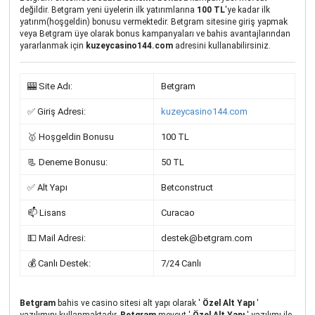
değildir.
Betgram yeni üyelerin ilk yatırımlarına
100 TL
'ye kadar ilk
yatırım(hoşgeldin) bonusu vermektedir.
Betgram sitesine giriş yapmak
veya Betgram üye olarak bonus kampanyaları ve bahis avantajlarından
yararlanmak için
kuzeycasino144.com
adresini kullanabilirsiniz.
🎰 Site Adı:
Betgram
✅ Giriş Adresi:
kuzeycasino144.com
🥇 Hoşgeldin Bonusu
100 TL
📃 Deneme Bonusu:
50 TL
✅ Alt Yapı
Betconstruct
📫 Lisans
Curacao
💵 Mail Adresi:
destek@betgram.com
💰 Canlı Destek:
7/24 Canlı
Betgram
bahis ve casino sitesi alt yapı olarak '
Özel Alt Yapı
'
yazılımını kullanmaktadır.
Betgram
mevcut '
Özel Alt Yapı
' yazılımı ile