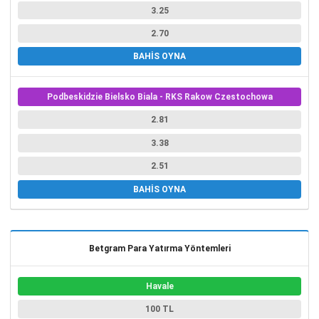
3.25
2.70
BAHİS OYNA
Podbeskidzie Bielsko Biala - RKS Rakow Czestochowa
2.81
3.38
2.51
BAHİS OYNA
Betgram Para Yatırma Yöntemleri
Havale
100 TL