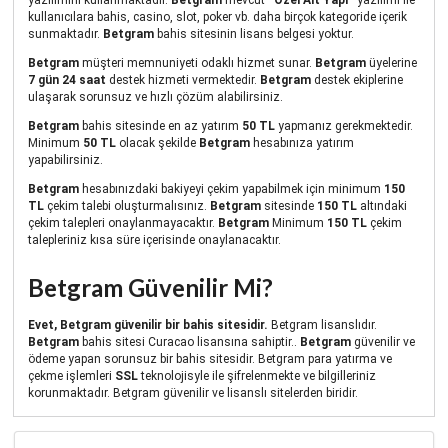
kullanıcılara bahis, casino, slot, poker vb. daha birçok kategoride içerik
sunmaktadır.
Betgram
bahis sitesinin lisans belgesi yoktur.
Betgram
müşteri memnuniyeti odaklı hizmet sunar.
Betgram
üyelerine
7 gün 24 saat
destek hizmeti vermektedir.
Betgram
destek ekiplerine
ulaşarak sorunsuz ve hızlı çözüm alabilirsiniz.
Betgram
bahis sitesinde en az yatırım
50 TL
yapmanız gerekmektedir.
Minimum
50 TL
olacak şekilde
Betgram
hesabınıza yatırım
yapabilirsiniz.
Betgram
hesabınızdaki bakiyeyi çekim yapabilmek için minimum
150
TL
çekim talebi oluşturmalısınız.
Betgram
sitesinde
150 TL
altındaki
çekim talepleri onaylanmayacaktır.
Betgram
Minimum
150 TL
çekim
talepleriniz kısa süre içerisinde onaylanacaktır.
Betgram Güvenilir Mi?
Evet, Betgram güvenilir bir bahis sitesidir.
Betgram lisanslıdır.
Betgram
bahis sitesi Curacao lisansına sahiptir..
Betgram
güvenilir ve
ödeme yapan sorunsuz bir bahis sitesidir. Betgram para yatırma ve
çekme işlemleri
SSL
teknolojisyle ile şifrelenmekte ve bilgilleriniz
korunmaktadır. Betgram güvenilir ve lisanslı sitelerden biridir.