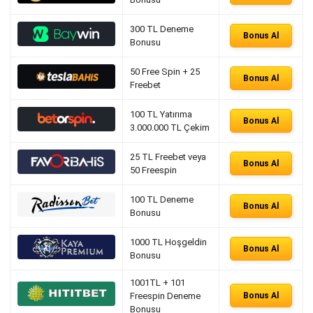
300 TL Deneme
Bonus Al
Bonusu
50 Free Spin + 25
Bonus Al
Freebet
100 TL Yatırıma
Bonus Al
3.000.000 TL Çekim
25 TL Freebet veya
Bonus Al
50 Freespin
100 TL Deneme
Bonus Al
Bonusu
1000 TL Hoşgeldin
Bonus Al
Bonusu
1001TL + 101
Freespin Deneme
Bonus Al
Bonusu