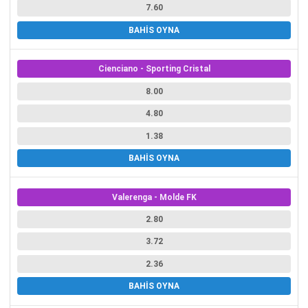
7.60
BAHİS OYNA
Cienciano - Sporting Cristal
8.00
4.80
1.38
BAHİS OYNA
Valerenga - Molde FK
2.80
3.72
2.36
BAHİS OYNA