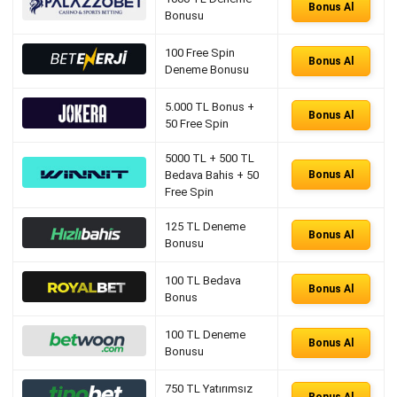
Bonus Al
Bonusu
100 Free Spin
Bonus Al
Deneme Bonusu
5.000 TL Bonus +
Bonus Al
50 Free Spin
5000 TL + 500 TL
Bedava Bahis + 50
Bonus Al
Free Spin
125 TL Deneme
Bonus Al
Bonusu
100 TL Bedava
Bonus Al
Bonus
100 TL Deneme
Bonus Al
Bonusu
750 TL Yatırımsız
Bonus Al