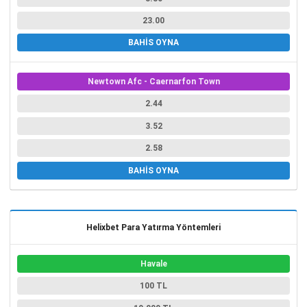
23.00
BAHİS OYNA
Newtown Afc - Caernarfon Town
2.44
3.52
2.58
BAHİS OYNA
Helixbet Para Yatırma Yöntemleri
Havale
100 TL