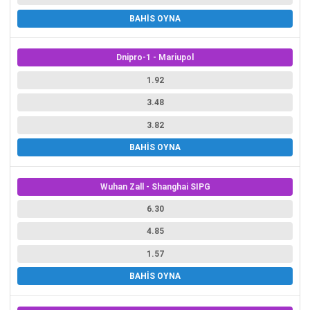
BAHİS OYNA
Dnipro-1 - Mariupol
1.92
3.48
3.82
BAHİS OYNA
Wuhan Zall - Shanghai SIPG
6.30
4.85
1.57
BAHİS OYNA