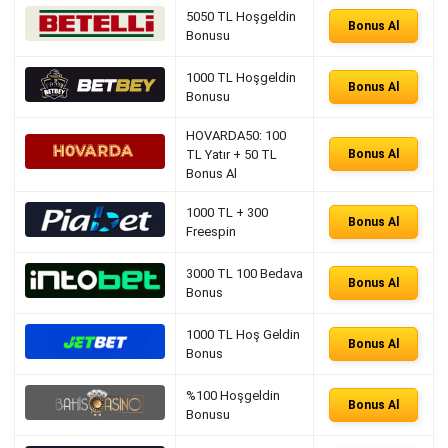
5050 TL Hoşgeldin
Bonus Al
Bonusu
1000 TL Hoşgeldin
Bonus Al
Bonusu
HOVARDA50: 100
TL Yatır + 50 TL
Bonus Al
Bonus Al
1000 TL + 300
Bonus Al
Freespin
3000 TL 100 Bedava
Bonus Al
Bonus
1000 TL Hoş Geldin
Bonus Al
Bonus
%100 Hoşgeldin
Bonus Al
Bonusu