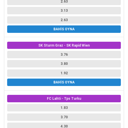
2.63
3.13
2.63
BAHİS OYNA
SK Sturm Graz - SK Rapid Wien
3.76
3.80
1.92
BAHİS OYNA
FC Lahti - Tps Turku
1.83
3.70
4.30