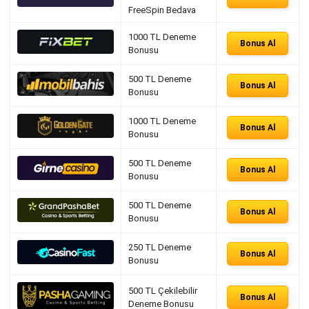
FreeSpin Bedava
1000 TL Deneme
Bonus Al
Bonusu
500 TL Deneme
Bonus Al
Bonusu
1000 TL Deneme
Bonus Al
Bonusu
500 TL Deneme
Bonus Al
Bonusu
500 TL Deneme
Bonus Al
Bonusu
250 TL Deneme
Bonus Al
Bonusu
500 TL Çekilebilir
Bonus Al
Deneme Bonusu