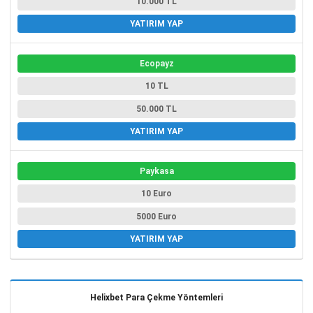
10.000 TL
YATIRIM YAP
Ecopayz
10 TL
50.000 TL
YATIRIM YAP
Paykasa
10 Euro
5000 Euro
YATIRIM YAP
Helixbet Para Çekme Yöntemleri