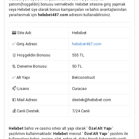
yatırım(hoşgeldin) bonusu vermektedir.
Helixbet sitesine giriş yapmak
veya Helixbet üye olarak bonus kampanyaları ve bahis avantajlarından
yararlanmak için
helixbet487.com
adresini kullanabilirsiniz.
🎰 Site Adı:
Helixbet
✅ Giriş Adresi:
helixbet487.com
🥇 Hoşgeldin Bonusu
555 TL
📃 Deneme Bonusu:
50 TL
✅ Alt Yapı
Betconstruct
📫 Lisans
Curacao
💵 Mail Adresi:
destek@helixbet.com
💰 Canlı Destek:
7/24 Canlı
Helixbet
bahis ve casino sitesi alt yapı olarak '
Özel Alt Yapı
'
yazılımını kullanmaktadır.
Helixbet
mevcut '
Özel Alt Yapı
' yazılımı ile
kullanıcılara bahis, casino, slot, poker vb. daha birçok kategoride içerik