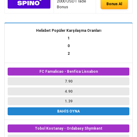
2000 USDT İade
Bonus Al
Bonus
Helixbet Popüler Karşılaşma Oranları
1
0
2
FC Famalicao - Benfica Lissabon
7.90
4.90
1.39
BAHİS OYNA
Tobol Kostanay - Ordabasy Shymkent