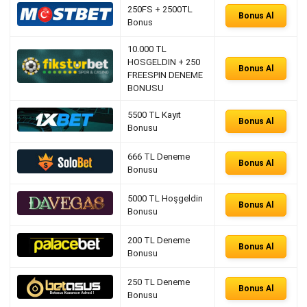
250FS + 2500TL
Bonus Al
Bonus
10.000 TL
HOSGELDIN + 250
Bonus Al
FREESPIN DENEME
BONUSU
5500 TL Kayıt
Bonus Al
Bonusu
666 TL Deneme
Bonus Al
Bonusu
5000 TL Hoşgeldin
Bonus Al
Bonusu
200 TL Deneme
Bonus Al
Bonusu
250 TL Deneme
Bonus Al
Bonusu