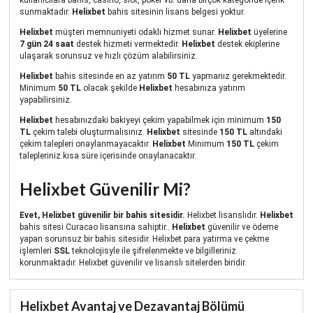
sunmaktadır.
Helixbet
bahis sitesinin lisans belgesi yoktur.
Helixbet
müşteri memnuniyeti odaklı hizmet sunar.
Helixbet
üyelerine
7 gün 24 saat
destek hizmeti vermektedir.
Helixbet
destek ekiplerine
ulaşarak sorunsuz ve hızlı çözüm alabilirsiniz.
Helixbet
bahis sitesinde en az yatırım
50 TL
yapmanız gerekmektedir.
Minimum
50 TL
olacak şekilde
Helixbet
hesabınıza yatırım
yapabilirsiniz.
Helixbet
hesabınızdaki bakiyeyi çekim yapabilmek için minimum
150
TL
çekim talebi oluşturmalısınız.
Helixbet
sitesinde
150 TL
altındaki
çekim talepleri onaylanmayacaktır.
Helixbet
Minimum
150 TL
çekim
talepleriniz kısa süre içerisinde onaylanacaktır.
Helixbet Güvenilir Mi?
Evet, Helixbet güvenilir bir bahis sitesidir.
Helixbet lisanslıdır.
Helixbet
bahis sitesi Curacao lisansına sahiptir..
Helixbet
güvenilir ve ödeme
yapan sorunsuz bir bahis sitesidir. Helixbet para yatırma ve çekme
işlemleri
SSL
teknolojisyle ile şifrelenmekte ve bilgilleriniz
korunmaktadır. Helixbet güvenilir ve lisanslı sitelerden biridir.
Helixbet Avantaj ve Dezavantaj Bölümü