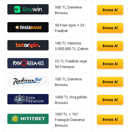
300 TL Deneme
Bonus Al
Bonusu
50 Free Spin + 25
Bonus Al
Freebet
100 TL Yatırıma
Bonus Al
3.000.000 TL Çekim
25 TL Freebet veya
Bonus Al
50 Freespin
100 TL Deneme
Bonus Al
Bonusu
1000 TL Hoşgeldin
Bonus Al
Bonusu
1001TL + 101
Freespin Deneme
Bonus Al
Bonusu