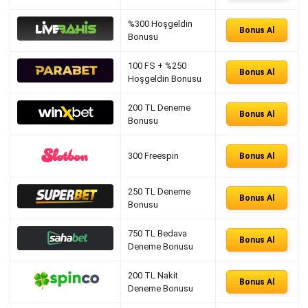
%300 Hoşgeldin
Bonus Al
Bonusu
100 FS + %250
Bonus Al
Hoşgeldin Bonusu
200 TL Deneme
Bonus Al
Bonusu
300 Freespin
Bonus Al
250 TL Deneme
Bonus Al
Bonusu
750 TL Bedava
Bonus Al
Deneme Bonusu
200 TL Nakit
Bonus Al
Deneme Bonusu