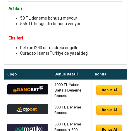
Artıları
50 TL deneme bonusu mevcut.
555 TL hoşgeldin bonusu veriyor.
Eksileri
helixbet243.com adresi engelli.
Curacao lisansı Türkiye'de yasal değil.
Logo
Bonus Detail
Bonus
1000 TL Yatırım
Şartsız Deneme
Bonus Al
Bonusu
800 TL Deneme
Bonus Al
Bonusu
500 TL Deneme
Bonusu + 500
Bonus Al