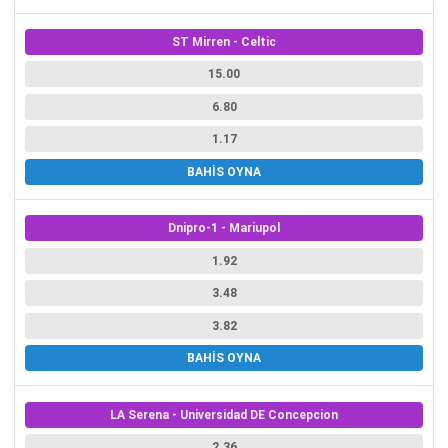
ST Mirren - Celtic
15.00
6.80
1.17
BAHİS OYNA
Dnipro-1 - Mariupol
1.92
3.48
3.82
BAHİS OYNA
LA Serena - Universidad DE Concepcion
2.36