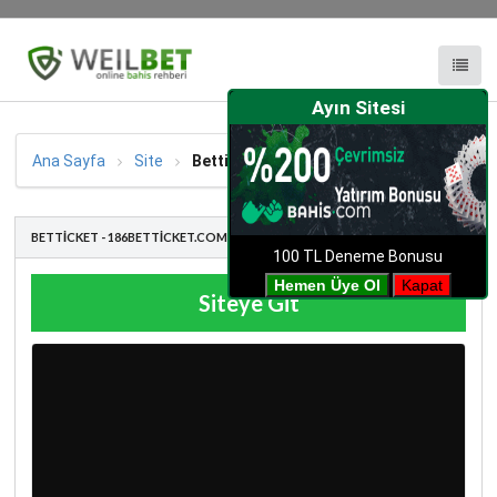
Ayın Sitesi
Ana Sayfa
Site
Betticket
BETTICKET - 186BETTICKET.COM
186betticket.com
100 TL Deneme Bonusu
Hemen Üye Ol
Kapat
Siteye Git