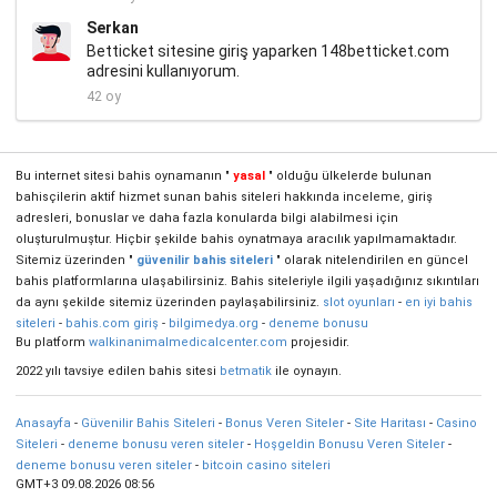
Serkan
Betticket sitesine giriş yaparken 148betticket.com
adresini kullanıyorum.
42 oy
Bu internet sitesi bahis oynamanın "
yasal
" olduğu ülkelerde bulunan
bahisçilerin aktif hizmet sunan bahis siteleri hakkında inceleme, giriş
adresleri, bonuslar ve daha fazla konularda bilgi alabilmesi için
oluşturulmuştur. Hiçbir şekilde bahis oynatmaya aracılık yapılmamaktadır.
Sitemiz üzerinden "
güvenilir bahis siteleri
" olarak nitelendirilen en güncel
bahis platformlarına ulaşabilirsiniz. Bahis siteleriyle ilgili yaşadığınız sıkıntıları
da aynı şekilde sitemiz üzerinden paylaşabilirsiniz.
slot oyunları
-
en iyi bahis
siteleri
-
bahis.com giriş
-
bilgimedya.org
-
deneme bonusu
Bu platform
walkinanimalmedicalcenter.com
projesidir.
2022 yılı tavsiye edilen bahis sitesi
betmatik
ile oynayın.
Anasayfa
-
Güvenilir Bahis Siteleri
-
Bonus Veren Siteler
-
Site Haritası
-
Casino
Siteleri
-
deneme bonusu veren siteler
-
Hoşgeldin Bonusu Veren Siteler
-
deneme bonusu veren siteler
-
bitcoin casino siteleri
GMT+3 09.08.2026 08:56