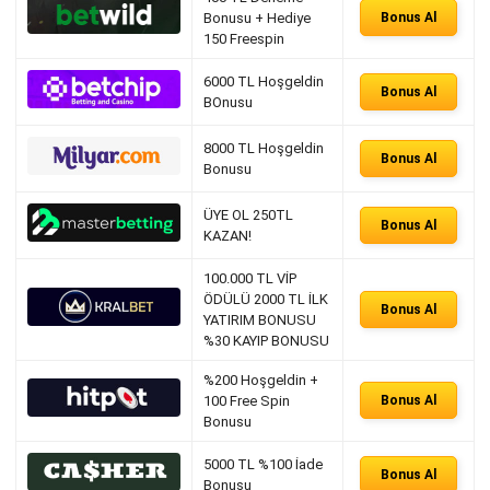
Bonusu + Hediye
Bonus Al
150 Freespin
6000 TL Hoşgeldin
Bonus Al
BOnusu
8000 TL Hoşgeldin
Bonus Al
Bonusu
ÜYE OL 250TL
Bonus Al
KAZAN!
100.000 TL VİP
ÖDÜLÜ 2000 TL İLK
Bonus Al
YATIRIM BONUSU
%30 KAYIP BONUSU
%200 Hoşgeldin +
100 Free Spin
Bonus Al
Bonusu
5000 TL %100 İade
Bonus Al
Bonusu