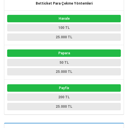
Betticket Para Çekme Yöntemleri
Havale
100 TL
25.000 TL
Papara
50 TL
25.000 TL
Payfix
200 TL
25.000 TL