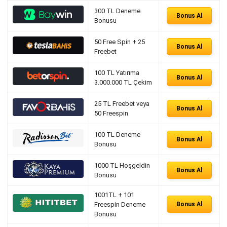
300 TL Deneme
Bonus Al
Bonusu
50 Free Spin + 25
Bonus Al
Freebet
100 TL Yatırıma
Bonus Al
3.000.000 TL Çekim
25 TL Freebet veya
Bonus Al
50 Freespin
100 TL Deneme
Bonus Al
Bonusu
1000 TL Hoşgeldin
Bonus Al
Bonusu
1001TL + 101
Freespin Deneme
Bonus Al
Bonusu