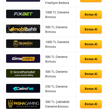
FreeSpin Bedava
1000 TL Deneme
Bonus Al
Bonusu
500 TL Deneme
Bonus Al
Bonusu
1000 TL Deneme
Bonus Al
Bonusu
500 TL Deneme
Bonus Al
Bonusu
500 TL Deneme
Bonus Al
Bonusu
250 TL Deneme
Bonus Al
Bonusu
500 TL Çekilebilir
Bonus Al
Deneme Bonusu