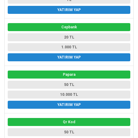
YATIRIM YAP
Cepbank
20 TL
1.000 TL
YATIRIM YAP
Papara
50 TL
10.000 TL
YATIRIM YAP
Qr Kod
50 TL