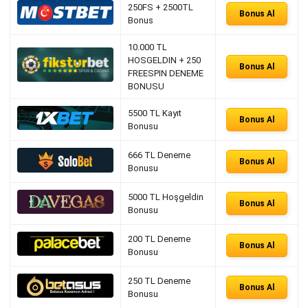
250FS + 2500TL
Bonus Al
Bonus
10.000 TL
HOSGELDIN + 250
Bonus Al
FREESPIN DENEME
BONUSU
5500 TL Kayıt
Bonus Al
Bonusu
666 TL Deneme
Bonus Al
Bonusu
5000 TL Hoşgeldin
Bonus Al
Bonusu
200 TL Deneme
Bonus Al
Bonusu
250 TL Deneme
Bonus Al
Bonusu