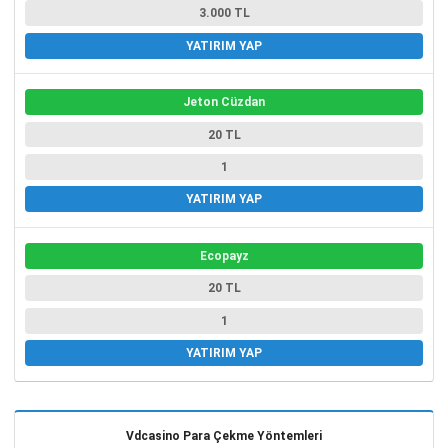
3.000 TL
YATIRIM YAP
Jeton Cüzdan
20 TL
1
YATIRIM YAP
Ecopayz
20 TL
1
YATIRIM YAP
Vdcasino Para Çekme Yöntemleri