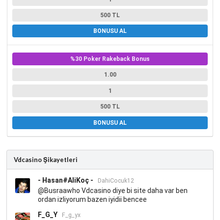
500 TL
BONUSU AL
%30 Poker Rakeback Bonus
1.00
1
500 TL
BONUSU AL
Vdcasino Şikayetleri
- Hasan#AliKoç -
DahiCocuk12
@Busraawho Vdcasino diye bi site daha var ben
ordan izliyorum bazen iyidii bencee
F_G_Y
F_g_yx