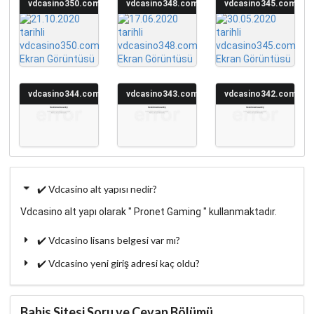
vdcasino350.com
vdcasino348.com
vdcasino345.com
vdcasino344.com
vdcasino343.com
vdcasino342.com
✔️ Vdcasino alt yapısı nedir?
Vdcasino alt yapı olarak " Pronet Gaming " kullanmaktadır.
✔️ Vdcasino lisans belgesi var mı?
✔️ Vdcasino yeni giriş adresi kaç oldu?
Bahis Sitesi Soru ve Cevap Bölümü