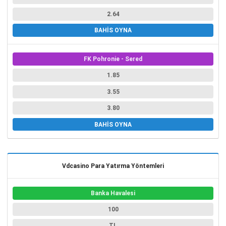
2.64
BAHİS OYNA
FK Pohronie - Sered
1.85
3.55
3.80
BAHİS OYNA
Vdcasino Para Yatırma Yöntemleri
Banka Havalesi
100
TL