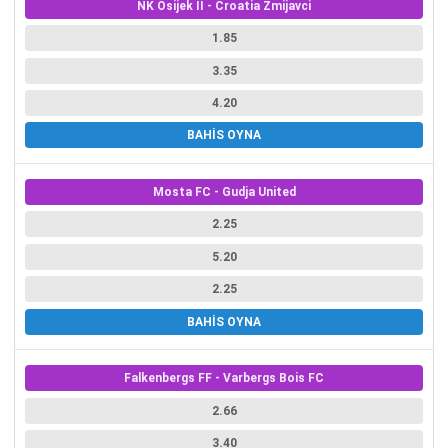
NK Osijek II - Croatia Zmijavci
1.85
3.35
4.20
BAHİS OYNA
Mosta FC - Gudja United
2.25
5.20
2.25
BAHİS OYNA
Falkenbergs FF - Varbergs Bois FC
2.66
3.40