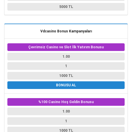
5000 TL
Vdcasino Bonus Kampanyaları
Çevrimsiz Casino ve Slot İlk Yatırım Bonusu
1.00
1
1000 TL
BONUSU AL
%100 Casino Hoş Geldin Bonusu
1.00
1
1000 TL