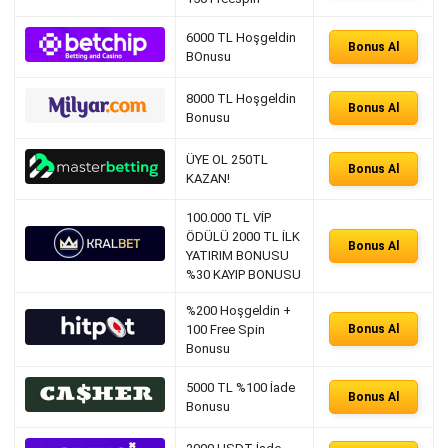
6000 TL Hoşgeldin
Bonus Al
BOnusu
8000 TL Hoşgeldin
Bonus Al
Bonusu
ÜYE OL 250TL
Bonus Al
KAZAN!
100.000 TL VİP
ÖDÜLÜ 2000 TL İLK
Bonus Al
YATIRIM BONUSU
%30 KAYIP BONUSU
%200 Hoşgeldin +
100 Free Spin
Bonus Al
Bonusu
5000 TL %100 İade
Bonus Al
Bonusu