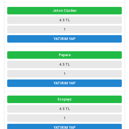
Jeton Cüzdan
4.5 TL
1
YATIRIM YAP
Papara
4.5 TL
1
YATIRIM YAP
Ecopayz
4.5 TL
1
YATIRIM YAP