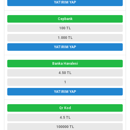
YATIRIM YAP
Cepbank
100 TL
1.000 TL
YATIRIM YAP
Banka Havalesi
4.50 TL
1
YATIRIM YAP
Qr Kod
4.5 TL
100000 TL