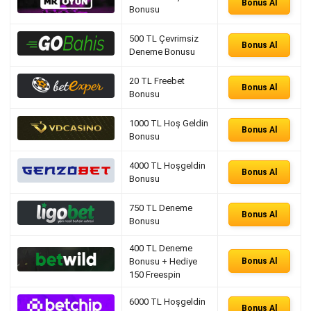
Bonus Al
Bonusu
500 TL Çevrimsiz
Bonus Al
Deneme Bonusu
20 TL Freebet
Bonus Al
Bonusu
1000 TL Hoş Geldin
Bonus Al
Bonusu
4000 TL Hoşgeldin
Bonus Al
Bonusu
750 TL Deneme
Bonus Al
Bonusu
400 TL Deneme
Bonusu + Hediye
Bonus Al
150 Freespin
6000 TL Hoşgeldin
Bonus Al