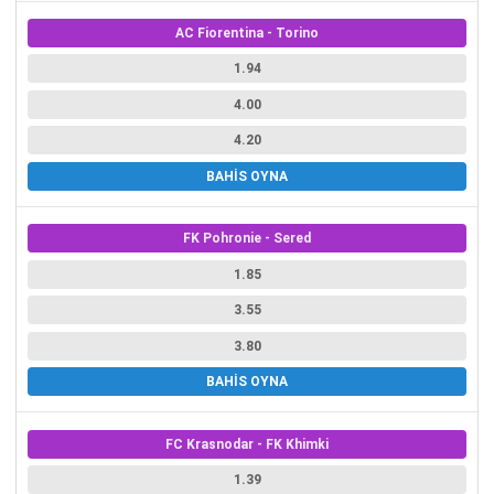
AC Fiorentina - Torino
1.94
4.00
4.20
BAHİS OYNA
FK Pohronie - Sered
1.85
3.55
3.80
BAHİS OYNA
FC Krasnodar - FK Khimki
1.39