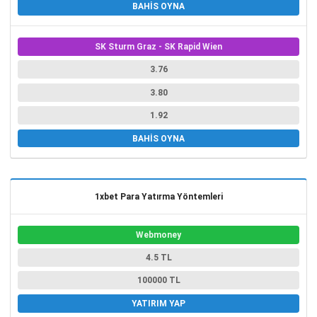
BAHİS OYNA
SK Sturm Graz - SK Rapid Wien
3.76
3.80
1.92
BAHİS OYNA
1xbet Para Yatırma Yöntemleri
Webmoney
4.5 TL
100000 TL
YATIRIM YAP