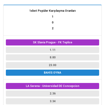
1xbet Popüler Karşılaşma Oranları
1
0
2
SK Slavia Prague - FK Teplice
1.11
8.80
23.00
BAHİS OYNA
LA Serena - Universidad DE Concepcion
2.36
3.34