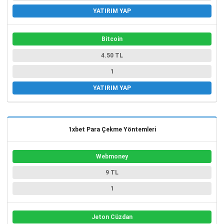
YATIRIM YAP
Bitcoin
4.50 TL
1
YATIRIM YAP
1xbet Para Çekme Yöntemleri
Webmoney
9 TL
1
Jeton Cüzdan