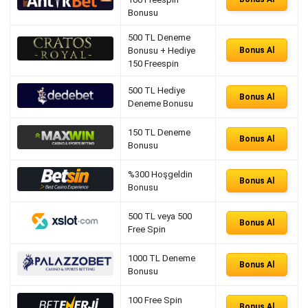
Bonusu
500 TL Deneme
Bonusu + Hediye
Bonus Al
150 Freespin
500 TL Hediye
Bonus Al
Deneme Bonusu
150 TL Deneme
Bonus Al
Bonusu
%300 Hoşgeldin
Bonus Al
Bonusu
500 TL veya 500
Bonus Al
Free Spin
1000 TL Deneme
Bonus Al
Bonusu
100 Free Spin
Bonus Al