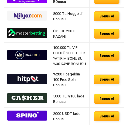
BOnusu
8000 TL Hoşgeldin
Bonus Al
Bonusu
ÜYE OL 250TL
Bonus Al
KAZAN!
100.000 TL VİP
ÖDÜLÜ 2000 TL İLK
Bonus Al
YATIRIM BONUSU
%30 KAYIP BONUSU
%200 Hoşgeldin +
100 Free Spin
Bonus Al
Bonusu
5000 TL %100 İade
Bonus Al
Bonusu
2000 USDT İade
Bonus Al
Bonus