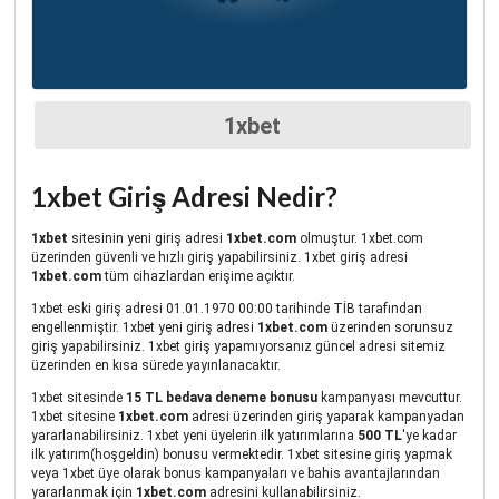
1x
bet
1xbet Giriş Adresi Nedir?
1xbet
sitesinin yeni giriş adresi
1xbet.com
olmuştur. 1xbet.com
üzerinden güvenli ve hızlı giriş yapabilirsiniz. 1xbet giriş adresi
1xbet.com
tüm cihazlardan erişime açıktır.
1xbet eski giriş adresi 01.01.1970 00:00 tarihinde TİB tarafından
engellenmiştir. 1xbet yeni giriş adresi
1xbet.com
üzerinden sorunsuz
giriş yapabilirsiniz. 1xbet giriş yapamıyorsanız güncel adresi sitemiz
üzerinden en kısa sürede yayınlanacaktır.
1xbet sitesinde
15 TL bedava deneme bonusu
kampanyası mevcuttur.
1xbet sitesine
1xbet.com
adresi üzerinden giriş yaparak kampanyadan
yararlanabilirsiniz.
1xbet yeni üyelerin ilk yatırımlarına
500 TL
'ye kadar
ilk yatırım(hoşgeldin) bonusu vermektedir.
1xbet sitesine giriş yapmak
veya 1xbet üye olarak bonus kampanyaları ve bahis avantajlarından
yararlanmak için
1xbet.com
adresini kullanabilirsiniz.