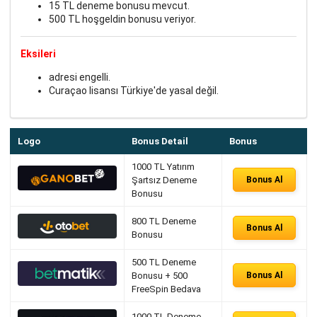
15 TL deneme bonusu mevcut.
500 TL hoşgeldin bonusu veriyor.
Eksileri
adresi engelli.
Curaçao lisansı Türkiye'de yasal değil.
Logo
Bonus Detail
Bonus
1000 TL Yatırım
Şartsız Deneme
Bonus Al
Bonusu
800 TL Deneme
Bonus Al
Bonusu
500 TL Deneme
Bonusu + 500
Bonus Al
FreeSpin Bedava
1000 TL Deneme