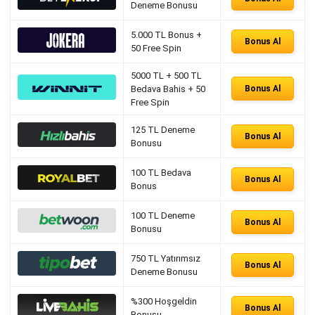
Deneme Bonusu
5.000 TL Bonus +
Bonus Al
50 Free Spin
5000 TL + 500 TL
Bedava Bahis + 50
Bonus Al
Free Spin
125 TL Deneme
Bonus Al
Bonusu
100 TL Bedava
Bonus Al
Bonus
100 TL Deneme
Bonus Al
Bonusu
750 TL Yatırımsız
Bonus Al
Deneme Bonusu
%300 Hoşgeldin
Bonus Al
Bonusu