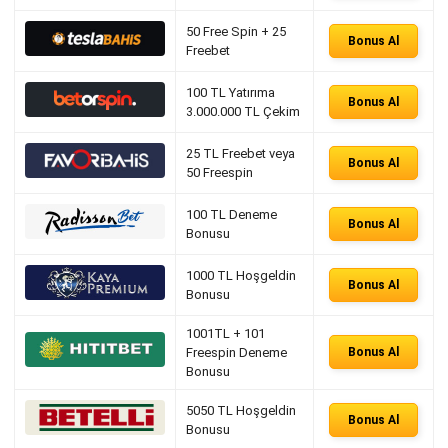
50 Free Spin + 25
Bonus Al
Freebet
100 TL Yatırıma
Bonus Al
3.000.000 TL Çekim
25 TL Freebet veya
Bonus Al
50 Freespin
100 TL Deneme
Bonus Al
Bonusu
1000 TL Hoşgeldin
Bonus Al
Bonusu
1001TL + 101
Freespin Deneme
Bonus Al
Bonusu
5050 TL Hoşgeldin
Bonus Al
Bonusu