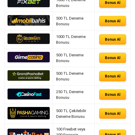
Bonus Al
Bonusu
500 TL Deneme
Bonus Al
Bonusu
1000 TL Deneme
Bonus Al
Bonusu
500 TL Deneme
Bonus Al
Bonusu
500 TL Deneme
Bonus Al
Bonusu
250 TL Deneme
Bonus Al
Bonusu
500 TL Çekilebilir
Bonus Al
Deneme Bonusu
100 Freebet veya
100 Freespin
Bonus Al