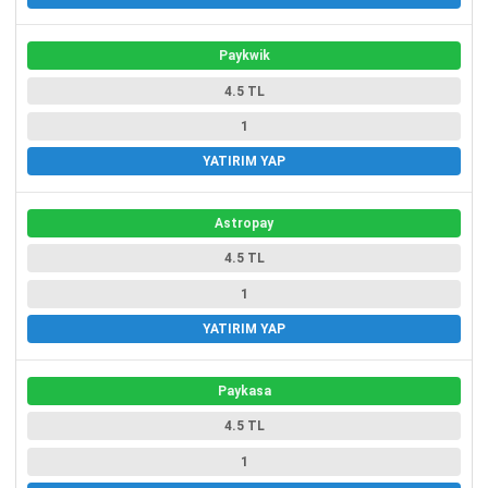
Paykwik
4.5 TL
1
YATIRIM YAP
Astropay
4.5 TL
1
YATIRIM YAP
Paykasa
4.5 TL
1