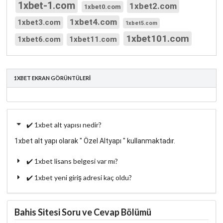
1xbet-1.com
1xbet2.com
1xbet0.com
1xbet4.com
1xbet3.com
1xbet5.com
1xbet101.com
1xbet6.com
1xbet11.com
1XBET EKRAN GÖRÜNTÜLERI
✔️ 1xbet alt yapısı nedir?
1xbet alt yapı olarak " Özel Altyapı " kullanmaktadır.
✔️ 1xbet lisans belgesi var mı?
✔️ 1xbet yeni giriş adresi kaç oldu?
Bahis Sitesi Soru ve Cevap Bölümü