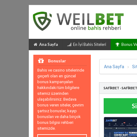
Ana Sayfa
En İyi Bahis Siteleri
Bonus Ve
Bonuslar
Ana Sayfa
Si
Bahis ve casino sitelerinde
geçerli olan en güncel
bonus kampanyaları
hakkındaki tüm bilgilere
SAFIRBET - SAFIRB
safir
sitemiz üzerinden
ulaşabilirsiniz. Bedava
S
bonus veren siteler, çevrim
şartsız bonuslar, kayıp
bonusları ve daha birçok
bonus bilgisi rehberi
sitemizde.