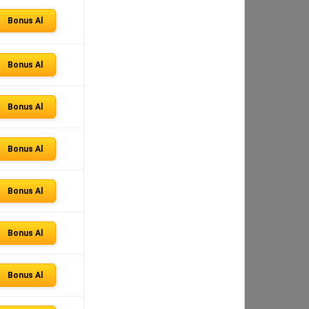
Bonus Al
Bonus Al
Bonus Al
Bonus Al
Bonus Al
Bonus Al
Bonus Al