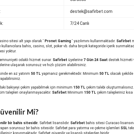
:
destek@safirbet.com
k:
7/24 Canlı
sino sitesi alt yapı olarak '
Pronet Gaming
' yazılımını kullanmaktadır.
Safirbet
m
le kullanıcılara bahis, casino, slot, poker vb. daha birçok kategoride içerik sunmaktad
esi yoktur.
mnuniyeti odaklı hizmet sunar.
Safirbet
üyelerine
7 Gün 24 Saat
destek hizmeti 
lerine ulaşarak sorunsuz ve hızlı çözüm alabilirsiniz.
sinde en az yatırım
50 TL
yapmanız gerekmektedir. Minimum
50 TL
olacak şekild
apabilirsiniz.
aki bakiyeyi çekim yapabilmek için minimum
150 TL
çekim talebi oluşturmalısınız
kim talepleri onaylanmayacaktır.
Safirbet
Minimum
150 TL
çekim talepleriniz kısa 
üvenilir Mi?
ilir bir bahis sitesidir.
Safirbet lisanslıdır.
Safirbet
bahis sitesi Curacao lisansına
apan sorunsuz bir bahis sitesidir. Safirbet para yatırma ve çekme işlemleri
SSL
tekn
illeriniz korunmaktadır. Safirbet güvenilir ve lisanslı sitelerden biridir.