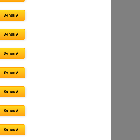
Bonus Al
Bonus Al
Bonus Al
Bonus Al
Bonus Al
Bonus Al
Bonus Al