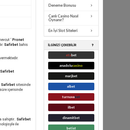
Deneme Bonusu
Canlı Casino Nasıl
Oynanır?
En İyi Slot Siteleri
evcut '
Pronet
ır.
Safirbet
bahis
İLGINIZI ÇEKEBILIR
ets
bet
vermektedir.
anadolu
casino
e
Safirbet
marjbet
.
Safirbet
sitesinde
albet
süre içerisinde
turnuva
bet
ilbet
dinamitbet
 sahiptir..
Safirbet
olojisyle ile
bet
ist