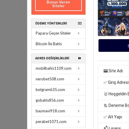
Bonus Veren
Siteler
ÖDEME YÖNTEMLERI
Papara Geçen Siteler
Bitcoin İle Bahis
ADRES DEĞIŞIKLIKLERI
mobilbahis1109.com
🎰 Site Adı:
nerobet508.com
✅ Giriş Adresi
betgram635.com
🥇 Hoşgeldin
gobahis856.com
📃 Deneme B
baymavi918.com
✅ Alt Yapı
perabet1071.com
📫 Lisans