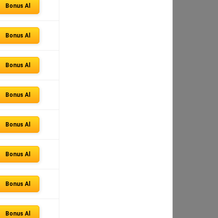
Bonus Al
Bonus Al
Bonus Al
Bonus Al
Bonus Al
Bonus Al
Bonus Al
Bonus Al