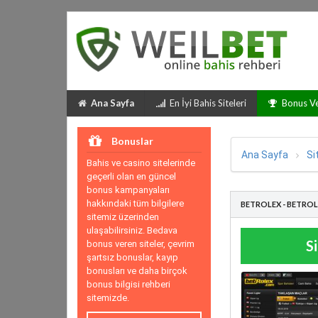
Ana Sayfa
En İyi Bahis Siteleri
Bonus Ve
Bonuslar
Ana Sayfa
Si
Bahis ve casino sitelerinde
geçerli olan en güncel
bonus kampanyaları
hakkındaki tüm bilgilere
BETROLEX - BETRO
bet
sitemiz üzerinden
ulaşabilirsiniz. Bedava
S
bonus veren siteler, çevrim
şartsız bonuslar, kayıp
bonusları ve daha birçok
bonus bilgisi rehberi
sitemizde.