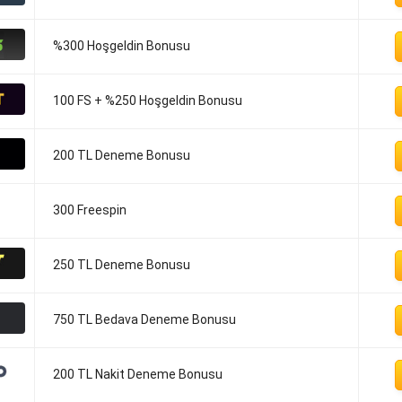
%300 Hoşgeldin Bonusu
100 FS + %250 Hoşgeldin Bonusu
200 TL Deneme Bonusu
300 Freespin
250 TL Deneme Bonusu
750 TL Bedava Deneme Bonusu
200 TL Nakit Deneme Bonusu