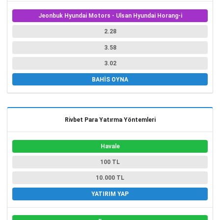
Jeonbuk Hyundai Motors - Ulsan Hyundai Horang-i
2.28
3.58
3.02
BAHİS OYNA
Rivbet Para Yatırma Yöntemleri
Havale
100 TL
10.000 TL
YATIRIM YAP