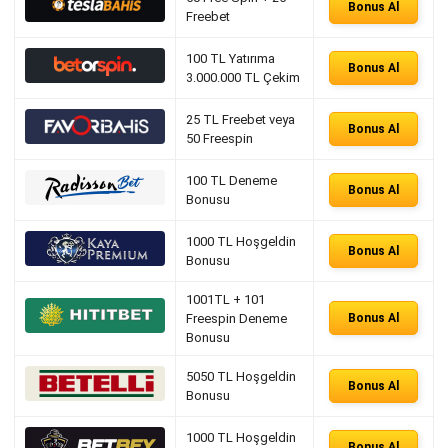
Bonus Al
Freebet
100 TL Yatırıma
Bonus Al
3.000.000 TL Çekim
25 TL Freebet veya
Bonus Al
50 Freespin
100 TL Deneme
Bonus Al
Bonusu
1000 TL Hoşgeldin
Bonus Al
Bonusu
1001TL + 101
Freespin Deneme
Bonus Al
Bonusu
5050 TL Hoşgeldin
Bonus Al
Bonusu
1000 TL Hoşgeldin
Bonus Al