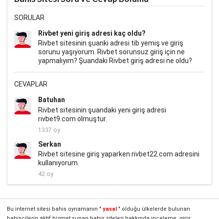
SORULAR
Rivbet yeni giriş adresi kaç oldu?
Rivbet sitesinin şuanki adresi tib yemiş ve giriş
sorunu yaşıyorum. Rivbet sorunsuz giriş için ne
yapmalıyım? Şuandaki Rivbet giriş adresi ne oldu?
CEVAPLAR
Batuhan
Rivbet sitesinin şuandaki yeni giriş adresi
rivbet9.com olmuştur.
1337 oy
Serkan
Rivbet sitesine giriş yaparken rivbet22.com adresini
kullanıyorum.
42 oy
Bu internet sitesi bahis oynamanın "
yasal
" olduğu ülkelerde bulunan
bahisçilerin aktif hizmet sunan bahis siteleri hakkında inceleme, giriş