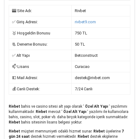
🎰 Site Adı:
Rivbet
✅ Giriş Adresi:
rivbet9.com
🥇 Hoşgeldin Bonusu
750 TL
📃 Deneme Bonusu:
50 TL
✅ Alt Yapı
Betconstruct
📫 Lisans
Curacao
💵 Mail Adresi:
destek@rivbet.com
💰 Canlı Destek:
7/24 Canlı
Rivbet
bahis ve casino sitesi alt yapı olarak '
Özel Alt Yapı
' yazılımını
kullanmaktadır.
Rivbet
mevcut '
Özel Alt Yapı
' yazılımı ile kullanıcılara
bahis, casino, slot, poker vb. daha birçok kategoride içerik sunmaktadır.
Rivbet
bahis sitesinin lisans belgesi yoktur.
Rivbet
müşteri memnuniyeti odaklı hizmet sunar.
Rivbet
üyelerine
7
gün 24 saat
destek hizmeti vermektedir.
Rivbet
destek ekiplerine