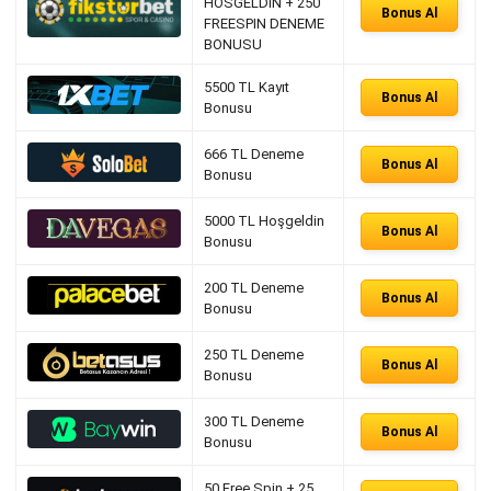
HOSGELDIN + 250
Bonus Al
FREESPIN DENEME
BONUSU
5500 TL Kayıt
Bonus Al
Bonusu
666 TL Deneme
Bonus Al
Bonusu
5000 TL Hoşgeldin
Bonus Al
Bonusu
200 TL Deneme
Bonus Al
Bonusu
250 TL Deneme
Bonus Al
Bonusu
300 TL Deneme
Bonus Al
Bonusu
50 Free Spin + 25