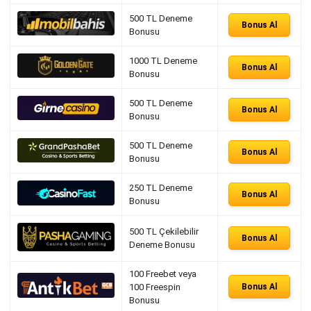
500 TL Deneme
Bonus Al
Bonusu
1000 TL Deneme
Bonus Al
Bonusu
500 TL Deneme
Bonus Al
Bonusu
500 TL Deneme
Bonus Al
Bonusu
250 TL Deneme
Bonus Al
Bonusu
500 TL Çekilebilir
Bonus Al
Deneme Bonusu
100 Freebet veya
100 Freespin
Bonus Al
Bonusu