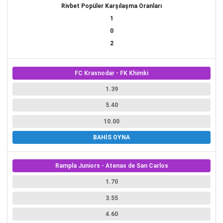
Rivbet Popüler Karşılaşma Oranları
1
0
2
FC Krasnodar - FK Khimki
1.39
5.40
10.00
BAHİS OYNA
Rampla Juniors - Atenas de San Carlos
1.70
3.55
4.60