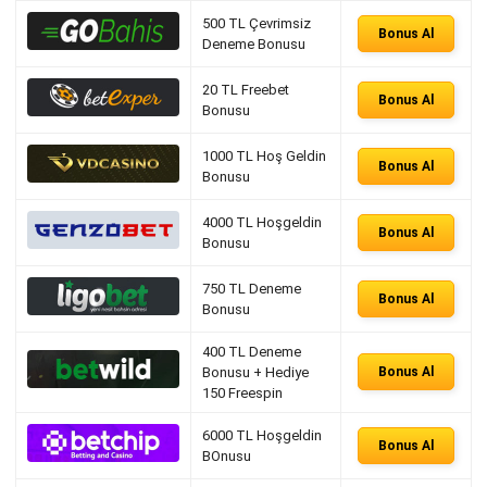
500 TL Çevrimsiz
Bonus Al
Deneme Bonusu
20 TL Freebet
Bonus Al
Bonusu
1000 TL Hoş Geldin
Bonus Al
Bonusu
4000 TL Hoşgeldin
Bonus Al
Bonusu
750 TL Deneme
Bonus Al
Bonusu
400 TL Deneme
Bonusu + Hediye
Bonus Al
150 Freespin
6000 TL Hoşgeldin
Bonus Al
BOnusu