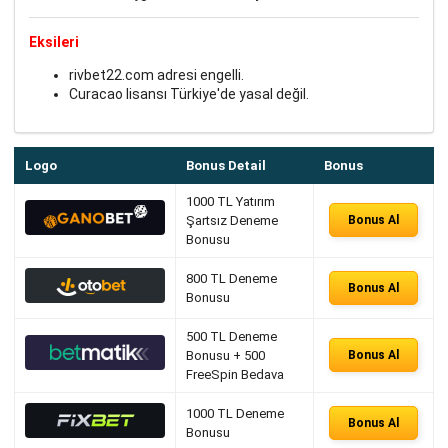
Eksileri
rivbet22.com adresi engelli.
Curacao lisansı Türkiye'de yasal değil.
Logo
Bonus Detail
Bonus
1000 TL Yatırım
Şartsız Deneme
Bonus Al
Bonusu
800 TL Deneme
Bonus Al
Bonusu
500 TL Deneme
Bonusu + 500
Bonus Al
FreeSpin Bedava
1000 TL Deneme
Bonus Al
Bonusu