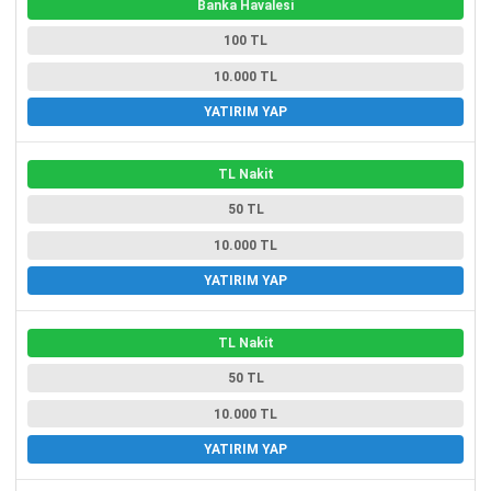
Banka Havalesi
100 TL
10.000 TL
YATIRIM YAP
TL Nakit
50 TL
10.000 TL
YATIRIM YAP
TL Nakit
50 TL
10.000 TL
YATIRIM YAP