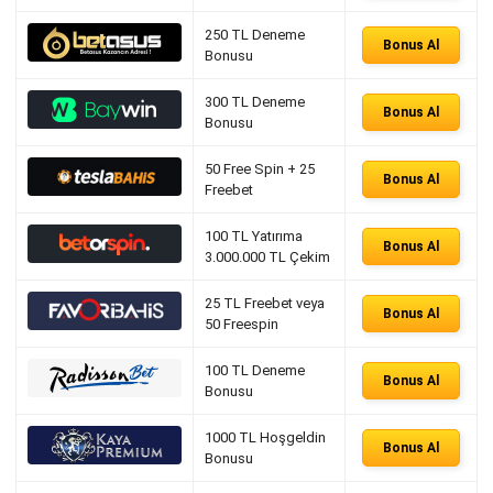
250 TL Deneme
Bonus Al
Bonusu
300 TL Deneme
Bonus Al
Bonusu
50 Free Spin + 25
Bonus Al
Freebet
100 TL Yatırıma
Bonus Al
3.000.000 TL Çekim
25 TL Freebet veya
Bonus Al
50 Freespin
100 TL Deneme
Bonus Al
Bonusu
1000 TL Hoşgeldin
Bonus Al
Bonusu