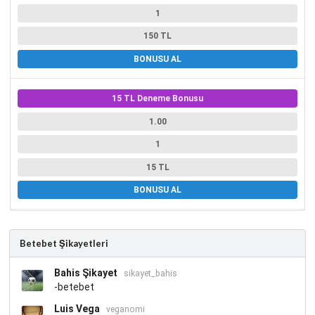
1
150 TL
BONUSU AL
15 TL Deneme Bonusu
1.00
1
15 TL
BONUSU AL
Betebet Şikayetleri
Bahis Şikayet
sikayet_bahis
-betebet
Luis Vega
veganomi