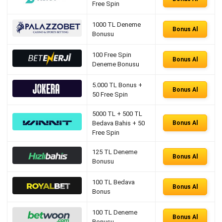
Free Spin
1000 TL Deneme
Bonus Al
Bonusu
100 Free Spin
Bonus Al
Deneme Bonusu
5.000 TL Bonus +
Bonus Al
50 Free Spin
5000 TL + 500 TL
Bedava Bahis + 50
Bonus Al
Free Spin
125 TL Deneme
Bonus Al
Bonusu
100 TL Bedava
Bonus Al
Bonus
100 TL Deneme
Bonus Al
Bonusu