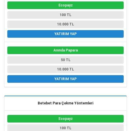
Ecopayz
100 TL
10.000 TL
YATIRIM YAP
Anında Papara
50 TL
10.000 TL
YATIRIM YAP
Betebet Para Çekme Yöntemleri
Ecopayz
100 TL