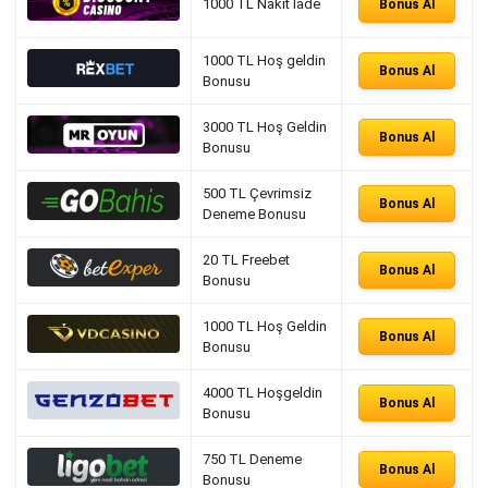
1000 TL Nakit İade
Bonus Al
1000 TL Hoş geldin
Bonus Al
Bonusu
3000 TL Hoş Geldin
Bonus Al
Bonusu
500 TL Çevrimsiz
Bonus Al
Deneme Bonusu
20 TL Freebet
Bonus Al
Bonusu
1000 TL Hoş Geldin
Bonus Al
Bonusu
4000 TL Hoşgeldin
Bonus Al
Bonusu
750 TL Deneme
Bonus Al
Bonusu