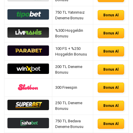
750 TL Yatırımsız
Bonus Al
Deneme Bonusu
%300 Hoşgeldin
Bonus Al
Bonusu
100 FS + %250
Bonus Al
Hoşgeldin Bonusu
200 TL Deneme
Bonus Al
Bonusu
300 Freespin
Bonus Al
250 TL Deneme
Bonus Al
Bonusu
750 TL Bedava
Bonus Al
Deneme Bonusu