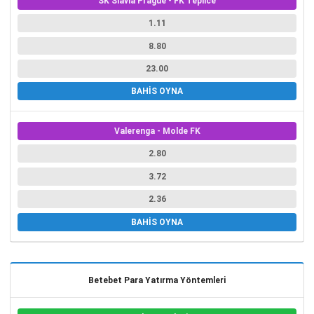
SK Slavia Prague - FK Teplice
1.11
8.80
23.00
BAHİS OYNA
Valerenga - Molde FK
2.80
3.72
2.36
BAHİS OYNA
Betebet Para Yatırma Yöntemleri