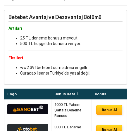
Betebet Avantaj ve Dezavantaj Bölümü
Artıları
25 TL deneme bonusu mevcut.
500 TL hoşgeldin bonusu veriyor.
Eksileri
ww2.391betebet.com adresi engelli.
Curacao lisansı Türkiye'de yasal değil.
Logo
Bonus Detail
Bonus
1000 TL Yatırım
Şartsız Deneme
Bonus Al
Bonusu
800 TL Deneme
Bonus Al