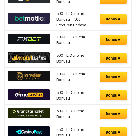
Bonusu
500 TL Deneme
Bonusu + 500
Bonus Al
FreeSpin Bedava
1000 TL Deneme
Bonus Al
Bonusu
500 TL Deneme
Bonus Al
Bonusu
1000 TL Deneme
Bonus Al
Bonusu
500 TL Deneme
Bonus Al
Bonusu
500 TL Deneme
Bonus Al
Bonusu
250 TL Deneme
Bonus Al
Bonusu