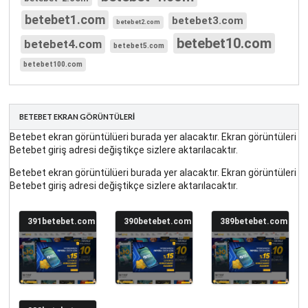
betebet1.com
betebet3.com
betebet2.com
betebet10.com
betebet4.com
betebet5.com
betebet100.com
BETEBET EKRAN GÖRÜNTÜLERI
Betebet ekran görüntülüeri burada yer alacaktır. Ekran görüntüleri
Betebet giriş adresi değiştikçe sizlere aktarılacaktır.
Betebet ekran görüntülüeri burada yer alacaktır. Ekran görüntüleri
Betebet giriş adresi değiştikçe sizlere aktarılacaktır.
391betebet.com
390betebet.com
389betebet.com