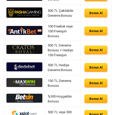
500 TL Çekilebilir
Bonus Al
Deneme Bonusu
100 Freebet veya
100 Freespin
Bonus Al
Bonusu
500 TL Deneme
Bonusu + Hediye
Bonus Al
150 Freespin
500 TL Hediye
Bonus Al
Deneme Bonusu
150 TL Deneme
Bonus Al
Bonusu
%300 Hoşgeldin
Bonus Al
Bonusu
500 TL veya 500
Bonus Al