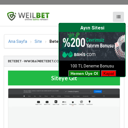
Ayın Sitesi
Ana Sayfa
Site
Betebet
BETEBET - WW38.674BETEBET.COM
ww38.674betebet.com
100 TL Deneme Bonusu
Hemen Üye Ol
Kapat
Siteye Git