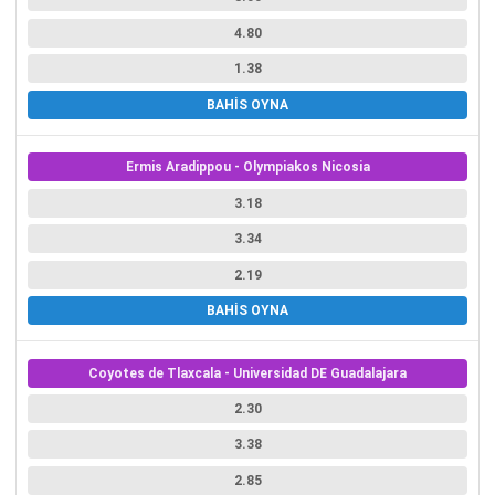
4.80
1.38
BAHİS OYNA
Ermis Aradippou - Olympiakos Nicosia
3.18
3.34
2.19
BAHİS OYNA
Coyotes de Tlaxcala - Universidad DE Guadalajara
2.30
3.38
2.85