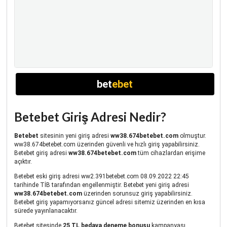
bet
ebet
Betebet Giriş Adresi Nedir?
Betebet
sitesinin yeni giriş adresi
ww38.674betebet.com
olmuştur.
ww38.674betebet.com üzerinden güvenli ve hızlı giriş yapabilirsiniz.
Betebet giriş adresi
ww38.674betebet.com
tüm cihazlardan erişime
açıktır.
Betebet eski giriş adresi ww2.391betebet.com 08.09.2022 22:45
tarihinde TİB tarafından engellenmiştir. Betebet yeni giriş adresi
ww38.674betebet.com
üzerinden sorunsuz giriş yapabilirsiniz.
Betebet giriş yapamıyorsanız güncel adresi sitemiz üzerinden en kısa
sürede yayınlanacaktır.
Betebet sitesinde
25 TL bedava deneme bonusu
kampanyası