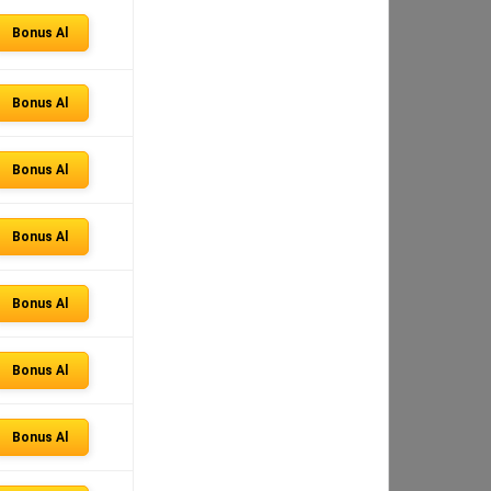
Bonus Al
Bonus Al
Bonus Al
Bonus Al
Bonus Al
Bonus Al
Bonus Al