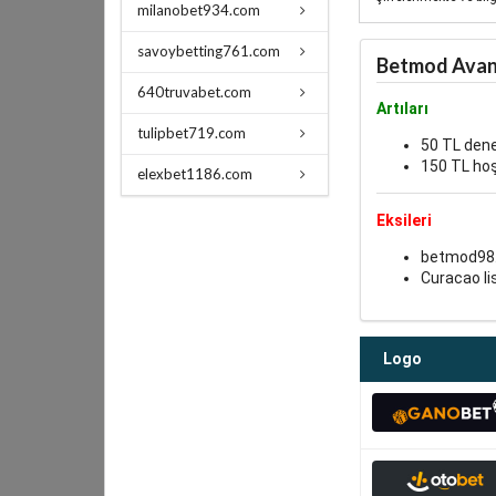
milanobet934.com
savoybetting761.com
Betmod Avan
640truvabet.com
Artıları
tulipbet719.com
50 TL den
150 TL hoş
elexbet1186.com
Eksileri
betmod98.c
Curacao lis
Logo