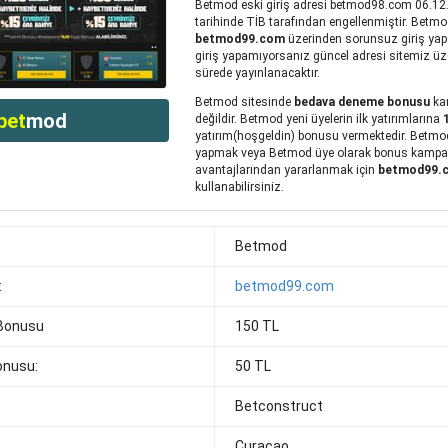
Betmod eski giriş adresi betmod98.com 06.12
tarihinde TİB tarafından engellenmiştir. Betmod
betmod99.com
üzerinden sorunsuz giriş yapa
giriş yapamıyorsanız güncel adresi sitemiz üz
sürede yayınlanacaktır.
Betmod sitesinde
bedava deneme bonusu
ka
bet
mod
değildir.
Betmod yeni üyelerin ilk yatırımlarına
yatırım(hoşgeldin) bonusu vermektedir.
Betmod
yapmak veya Betmod üye olarak bonus kampan
avantajlarından yararlanmak için
betmod99.
kullanabilirsiniz.
Betmod
:
betmod99.com
 Bonusu
150 TL
onusu:
50 TL
Betconstruct
Curacao