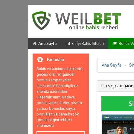
Ana Sayfa
En İyi Bahis Siteleri
Bonus Ve
Bonuslar
Ana Sayfa
Si
Bahis ve casino sitelerinde
geçerli olan en güncel
bonus kampanyaları
hakkındaki tüm bilgilere
BETMOD - BETMOD
bet
sitemiz üzerinden
ulaşabilirsiniz. Bedava
S
bonus veren siteler, çevrim
şartsız bonuslar, kayıp
bonusları ve daha birçok
bonus bilgisi rehberi
sitemizde.