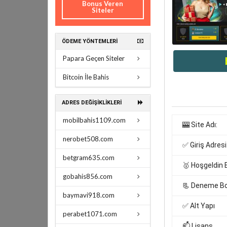
Bonus Veren
Siteler
ÖDEME YÖNTEMLERI
Papara Geçen Siteler
Bitcoin İle Bahis
ADRES DEĞIŞIKLIKLERI
mobilbahis1109.com
🎰 Site Adı:
nerobet508.com
✅ Giriş Adresi
betgram635.com
🥇 Hoşgeldin
gobahis856.com
📃 Deneme B
baymavi918.com
✅ Alt Yapı
perabet1071.com
📫 Lisans