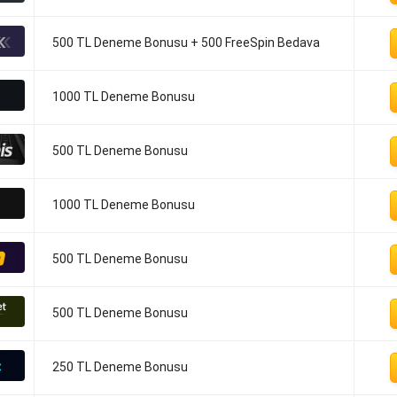
500 TL Deneme Bonusu + 500 FreeSpin Bedava
1000 TL Deneme Bonusu
500 TL Deneme Bonusu
1000 TL Deneme Bonusu
500 TL Deneme Bonusu
500 TL Deneme Bonusu
250 TL Deneme Bonusu