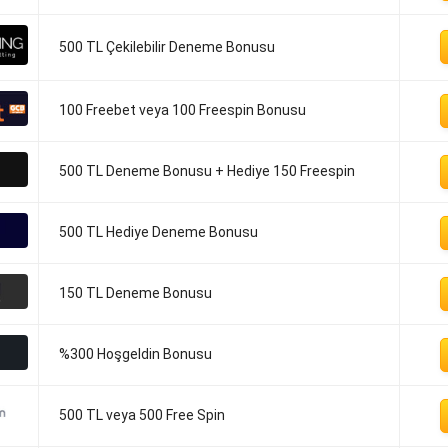
500 TL Çekilebilir Deneme Bonusu
100 Freebet veya 100 Freespin Bonusu
500 TL Deneme Bonusu + Hediye 150 Freespin
500 TL Hediye Deneme Bonusu
150 TL Deneme Bonusu
%300 Hoşgeldin Bonusu
500 TL veya 500 Free Spin