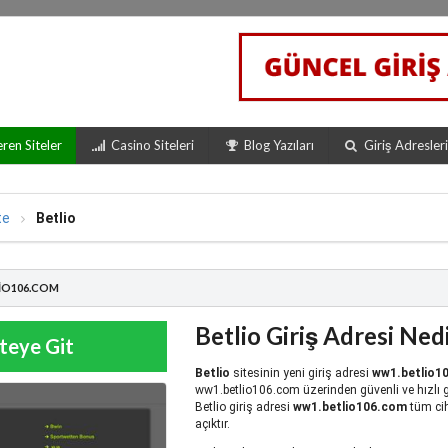
ren Siteler
Casino Siteleri
Blog Yazıları
Giriş Adresleri
te
Betlio
LIO106.COM
etlio106.com
Betlio Giriş Adresi Ned
iteye Git
Betlio
sitesinin yeni giriş adresi
ww1.betlio1
ww1.betlio106.com üzerinden güvenli ve hızlı gi
Betlio giriş adresi
ww1.betlio106.com
tüm ci
açıktır.