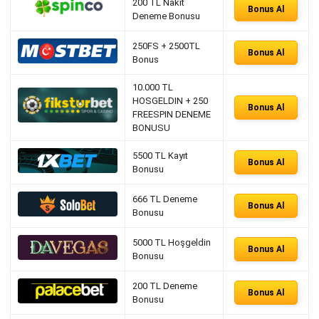
200 TL Nakit
Bonus Al
Deneme Bonusu
250FS + 2500TL
Bonus Al
Bonus
10.000 TL
HOSGELDIN + 250
Bonus Al
FREESPIN DENEME
BONUSU
5500 TL Kayıt
Bonus Al
Bonusu
666 TL Deneme
Bonus Al
Bonusu
5000 TL Hoşgeldin
Bonus Al
Bonusu
200 TL Deneme
Bonus Al
Bonusu