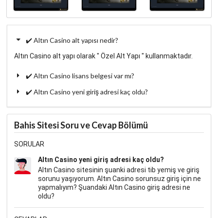
✔️ Altın Casino alt yapısı nedir?
Altın Casino alt yapı olarak " Özel Alt Yapı " kullanmaktadır.
✔️ Altın Casino lisans belgesi var mı?
✔️ Altın Casino yeni giriş adresi kaç oldu?
Bahis Sitesi Soru ve Cevap Bölümü
SORULAR
Altın Casino yeni giriş adresi kaç oldu?
Altın Casino sitesinin şuanki adresi tib yemiş ve giriş
sorunu yaşıyorum. Altın Casino sorunsuz giriş için ne
yapmalıyım? Şuandaki Altın Casino giriş adresi ne
oldu?