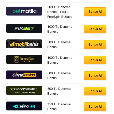
500 TL Deneme
Bonusu + 500
Bonus Al
FreeSpin Bedava
1000 TL Deneme
Bonus Al
Bonusu
500 TL Deneme
Bonus Al
Bonusu
1000 TL Deneme
Bonus Al
Bonusu
500 TL Deneme
Bonus Al
Bonusu
500 TL Deneme
Bonus Al
Bonusu
250 TL Deneme
Bonus Al
Bonusu