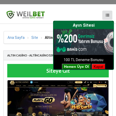
Ayın Sitesi
Ana Sayfa
Site
Altincasino
ALTIN CASINO - ALTINCASINO529.COM
altincasino529.com
100 TL Deneme Bonusu
Hemen Üye Ol
Kapat
Siteye Git