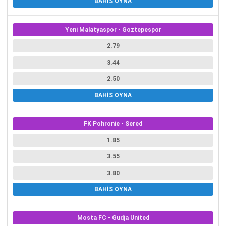
BAHİS OYNA
Yeni Malatyaspor - Goztepespor
2.79
3.44
2.50
BAHİS OYNA
FK Pohronie - Sered
1.85
3.55
3.80
BAHİS OYNA
Mosta FC - Gudja United