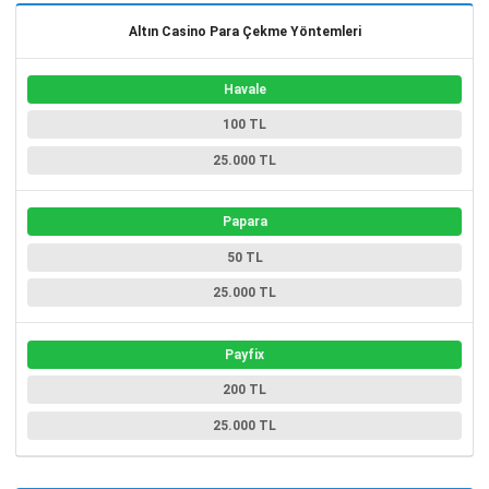
Altın Casino Para Çekme Yöntemleri
Havale
100 TL
25.000 TL
Papara
50 TL
25.000 TL
Payfix
200 TL
25.000 TL