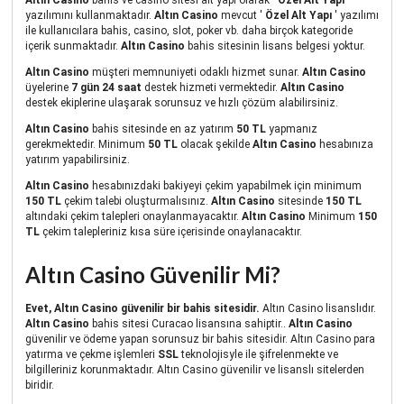
yazılımını kullanmaktadır.
Altın Casino
mevcut '
Özel Alt Yapı
' yazılımı
ile kullanıcılara bahis, casino, slot, poker vb. daha birçok kategoride
içerik sunmaktadır.
Altın Casino
bahis sitesinin lisans belgesi yoktur.
Altın Casino
müşteri memnuniyeti odaklı hizmet sunar.
Altın Casino
üyelerine
7 gün 24 saat
destek hizmeti vermektedir.
Altın Casino
destek ekiplerine ulaşarak sorunsuz ve hızlı çözüm alabilirsiniz.
Altın Casino
bahis sitesinde en az yatırım
50 TL
yapmanız
gerekmektedir. Minimum
50 TL
olacak şekilde
Altın Casino
hesabınıza
yatırım yapabilirsiniz.
Altın Casino
hesabınızdaki bakiyeyi çekim yapabilmek için minimum
150 TL
çekim talebi oluşturmalısınız.
Altın Casino
sitesinde
150 TL
altındaki çekim talepleri onaylanmayacaktır.
Altın Casino
Minimum
150
TL
çekim talepleriniz kısa süre içerisinde onaylanacaktır.
Altın Casino Güvenilir Mi?
Evet, Altın Casino güvenilir bir bahis sitesidir.
Altın Casino lisanslıdır.
Altın Casino
bahis sitesi Curacao lisansına sahiptir..
Altın Casino
güvenilir ve ödeme yapan sorunsuz bir bahis sitesidir. Altın Casino para
yatırma ve çekme işlemleri
SSL
teknolojisyle ile şifrelenmekte ve
bilgilleriniz korunmaktadır. Altın Casino güvenilir ve lisanslı sitelerden
biridir.