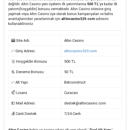
değildir.
Altın Casino yeni üyelerin ilk yatırımlarına
500 TL
'ye kadar ilk
yatırım(hoşgeldin) bonusu vermektedir.
Altın Casino sitesine giriş
yapmak veya Altın Casino üye olarak bonus kampanyaları ve bahis
avantajlarından yararlanmak için
altincasino529.com
adresini
kullanabilirsiniz.
🎰 Site Adı:
Altın Casino
✅ Giriş Adresi:
altincasino529.com
🥇 Hoşgeldin Bonusu
500 TL
📃 Deneme Bonusu:
50 TL
✅ Alt Yapı
Betconstruct
📫 Lisans
Curacao
💵 Mail Adresi:
destek@altincasino.com
💰 Canlı Destek:
7/24 Canlı
Altın Casino
bahis ve casino sitesi alt yapı olarak '
Özel Alt Yapı
'