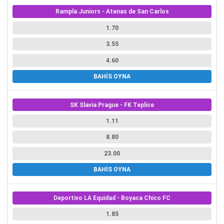
Rampla Juniors - Atenas de San Carlos
1.70
3.55
4.60
BAHİS OYNA
SK Slavia Prague - FK Teplice
1.11
8.80
23.00
BAHİS OYNA
Deportivo LA Equidad - Boyaca Chico FC
1.85