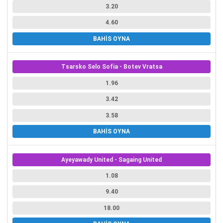
3.20
4.60
BAHİS OYNA
Tsarsko Selo Sofia - Botev Vratsa
1.96
3.42
3.58
BAHİS OYNA
Ayeyawady United - Sagaing United
1.08
9.40
18.00