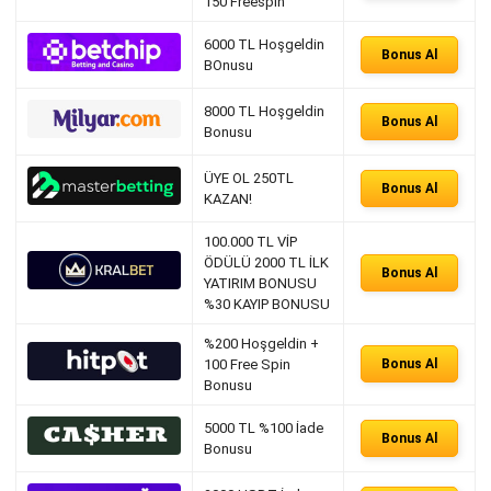
150 Freespin
6000 TL Hoşgeldin
Bonus Al
BOnusu
8000 TL Hoşgeldin
Bonus Al
Bonusu
ÜYE OL 250TL
Bonus Al
KAZAN!
100.000 TL VİP
ÖDÜLÜ 2000 TL İLK
Bonus Al
YATIRIM BONUSU
%30 KAYIP BONUSU
%200 Hoşgeldin +
100 Free Spin
Bonus Al
Bonusu
5000 TL %100 İade
Bonus Al
Bonusu