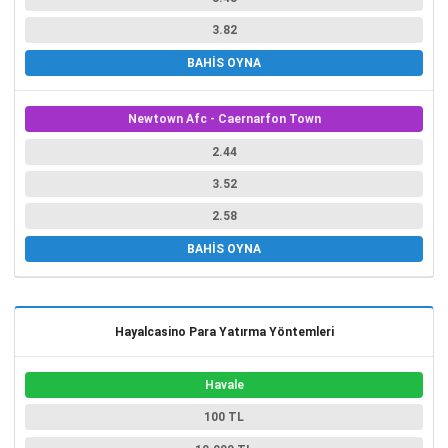
3.82
BAHİS OYNA
Newtown Afc - Caernarfon Town
2.44
3.52
2.58
BAHİS OYNA
Hayalcasino Para Yatırma Yöntemleri
Havale
100 TL