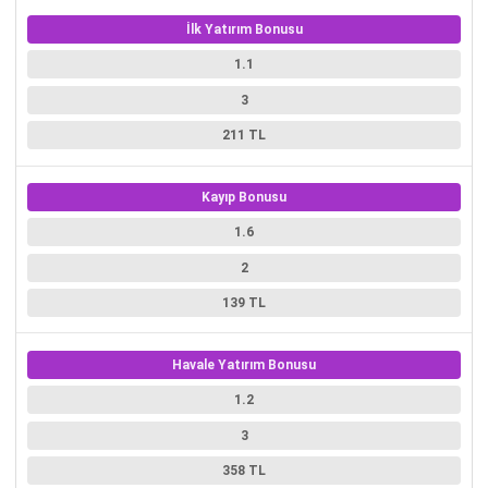
İlk Yatırım Bonusu
1.1
3
211 TL
Kayıp Bonusu
1.6
2
139 TL
Havale Yatırım Bonusu
1.2
3
358 TL