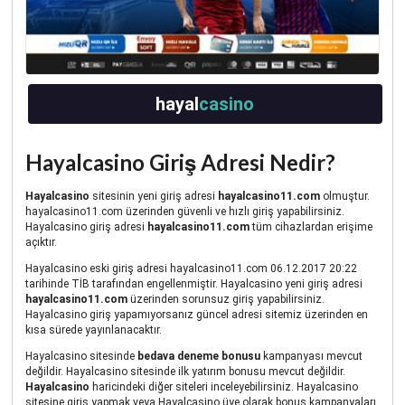
hayal
casino
Hayalcasino Giriş Adresi Nedir?
Hayalcasino
sitesinin yeni giriş adresi
hayalcasino11.com
olmuştur.
hayalcasino11.com üzerinden güvenli ve hızlı giriş yapabilirsiniz.
Hayalcasino giriş adresi
hayalcasino11.com
tüm cihazlardan erişime
açıktır.
Hayalcasino eski giriş adresi hayalcasino11.com 06.12.2017 20:22
tarihinde TİB tarafından engellenmiştir. Hayalcasino yeni giriş adresi
hayalcasino11.com
üzerinden sorunsuz giriş yapabilirsiniz.
Hayalcasino giriş yapamıyorsanız güncel adresi sitemiz üzerinden en
kısa sürede yayınlanacaktır.
Hayalcasino sitesinde
bedava deneme bonusu
kampanyası mevcut
değildir.
Hayalcasino sitesinde ilk yatırım bonusu mevcut değildir.
Hayalcasino
haricindeki diğer siteleri inceleyebilirsiniz.
Hayalcasino
sitesine giriş yapmak veya Hayalcasino üye olarak bonus kampanyaları