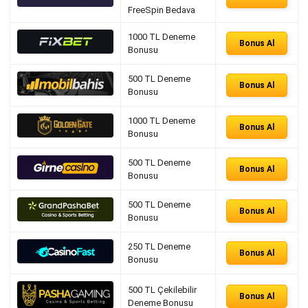
FreeSpin Bedava
1000 TL Deneme
Bonus Al
Bonusu
500 TL Deneme
Bonus Al
Bonusu
1000 TL Deneme
Bonus Al
Bonusu
500 TL Deneme
Bonus Al
Bonusu
500 TL Deneme
Bonus Al
Bonusu
250 TL Deneme
Bonus Al
Bonusu
500 TL Çekilebilir
Bonus Al
Deneme Bonusu