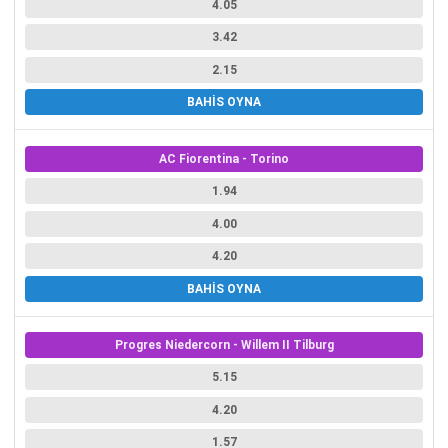
4.05
3.42
2.15
BAHİS OYNA
AC Fiorentina - Torino
1.94
4.00
4.20
BAHİS OYNA
Progres Niedercorn - Willem II Tilburg
5.15
4.20
1.57