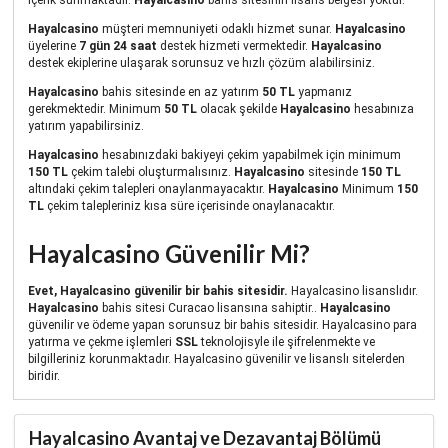
Hayalcasino
müşteri memnuniyeti odaklı hizmet sunar.
Hayalcasino
üyelerine
7 gün 24 saat
destek hizmeti vermektedir.
Hayalcasino
destek ekiplerine ulaşarak sorunsuz ve hızlı çözüm alabilirsiniz.
Hayalcasino
bahis sitesinde en az yatırım
50 TL
yapmanız
gerekmektedir. Minimum
50 TL
olacak şekilde
Hayalcasino
hesabınıza
yatırım yapabilirsiniz.
Hayalcasino
hesabınızdaki bakiyeyi çekim yapabilmek için minimum
150 TL
çekim talebi oluşturmalısınız.
Hayalcasino
sitesinde
150 TL
altındaki çekim talepleri onaylanmayacaktır.
Hayalcasino
Minimum
150
TL
çekim talepleriniz kısa süre içerisinde onaylanacaktır.
Hayalcasino Güvenilir Mi?
Evet, Hayalcasino güvenilir bir bahis sitesidir.
Hayalcasino lisanslıdır.
Hayalcasino
bahis sitesi Curacao lisansına sahiptir..
Hayalcasino
güvenilir ve ödeme yapan sorunsuz bir bahis sitesidir. Hayalcasino para
yatırma ve çekme işlemleri
SSL
teknolojisyle ile şifrelenmekte ve
bilgilleriniz korunmaktadır. Hayalcasino güvenilir ve lisanslı sitelerden
biridir.
Hayalcasino Avantaj ve Dezavantaj Bölümü