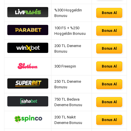
%300 Hoşgeldin
Bonus Al
Bonusu
100 FS + %250
Bonus Al
Hoşgeldin Bonusu
200 TL Deneme
Bonus Al
Bonusu
300 Freespin
Bonus Al
250 TL Deneme
Bonus Al
Bonusu
750 TL Bedava
Bonus Al
Deneme Bonusu
200 TL Nakit
Bonus Al
Deneme Bonusu