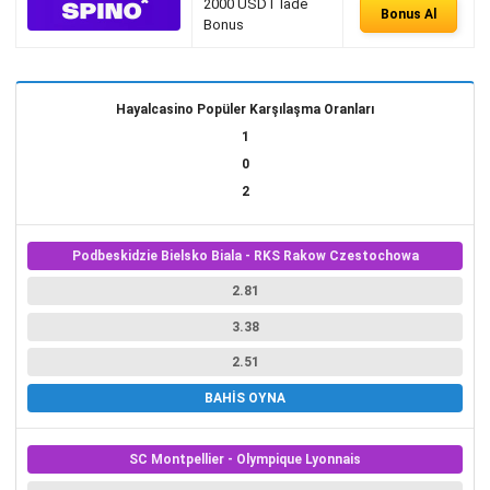
2000 USDT İade
Bonus Al
Bonus
Hayalcasino Popüler Karşılaşma Oranları
1
0
2
Podbeskidzie Bielsko Biala - RKS Rakow Czestochowa
2.81
3.38
2.51
BAHİS OYNA
SC Montpellier - Olympique Lyonnais