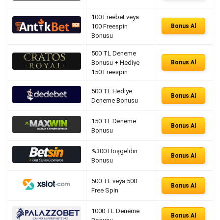
100 Freebet veya
100 Freespin
Bonus Al
Bonusu
500 TL Deneme
Bonusu + Hediye
Bonus Al
150 Freespin
500 TL Hediye
Bonus Al
Deneme Bonusu
150 TL Deneme
Bonus Al
Bonusu
%300 Hoşgeldin
Bonus Al
Bonusu
500 TL veya 500
Bonus Al
Free Spin
1000 TL Deneme
Bonus Al