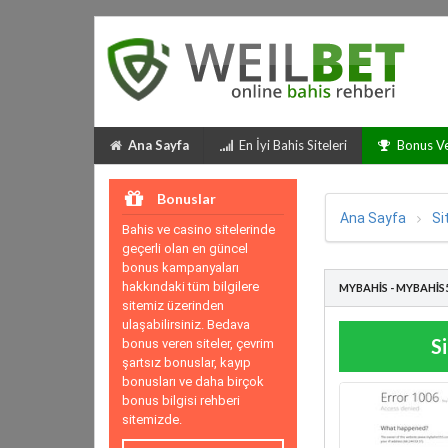
Ana Sayfa
En İyi Bahis Siteleri
Bonus Ve
Bonuslar
Ana Sayfa
Si
Bahis ve casino sitelerinde
geçerli olan en güncel
bonus kampanyaları
hakkındaki tüm bilgilere
MYBAHIS - MYBAHI
myba
sitemiz üzerinden
ulaşabilirsiniz. Bedava
S
bonus veren siteler, çevrim
şartsız bonuslar, kayıp
bonusları ve daha birçok
bonus bilgisi rehberi
sitemizde.