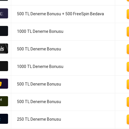
500 TL Deneme Bonusu + 500 FreeSpin Bedava
1000 TL Deneme Bonusu
500 TL Deneme Bonusu
1000 TL Deneme Bonusu
500 TL Deneme Bonusu
500 TL Deneme Bonusu
250 TL Deneme Bonusu