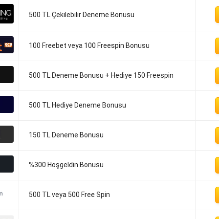
500 TL Çekilebilir Deneme Bonusu
100 Freebet veya 100 Freespin Bonusu
500 TL Deneme Bonusu + Hediye 150 Freespin
500 TL Hediye Deneme Bonusu
150 TL Deneme Bonusu
%300 Hoşgeldin Bonusu
500 TL veya 500 Free Spin