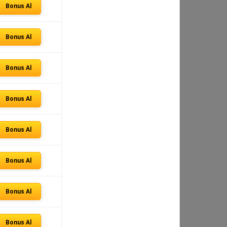
Bonus Al
Bonus Al
Bonus Al
Bonus Al
Bonus Al
Bonus Al
Bonus Al
Bonus Al