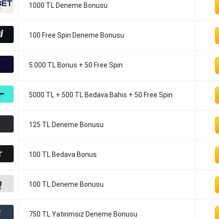
1000 TL Deneme Bonusu
100 Free Spin Deneme Bonusu
5.000 TL Bonus + 50 Free Spin
5000 TL + 500 TL Bedava Bahis + 50 Free Spin
125 TL Deneme Bonusu
100 TL Bedava Bonus
100 TL Deneme Bonusu
750 TL Yatırımsız Deneme Bonusu