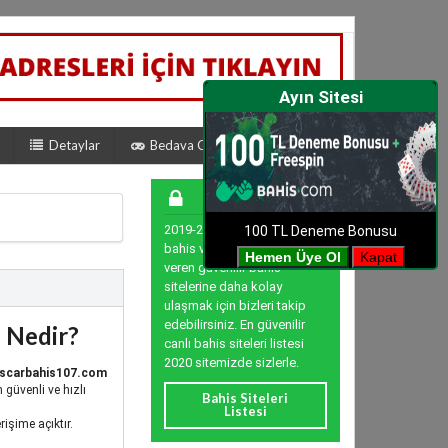
Ayın Sitesi
Detaylar
Bedava Casino Oyunları
Güvenilir Siteler
2019-2020 yıllarında aktif
100 TL Deneme Bonusu
bahis ve casino hizmeti
Hemen Üye Ol
Kapat
veren güvenilir bahis
sitelerine daha kolay
ulaşmak için bizleri takip
edebilirsiniz. En güvenilir
i Nedir?
canlı bahis siteleri listesi
2020 sitemizde sizlerle.
scarbahis107.com
üvenli ve hızlı
Bahis Siteleri
Listesi
işime açıktır.