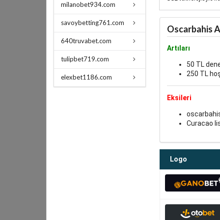
milanobet934.com
savoybetting761.com
Oscarbahis A
640truvabet.com
Artıları
tulipbet719.com
50 TL den
250 TL hoş
elexbet1186.com
Eksileri
oscarbahis
Curacao lis
Logo