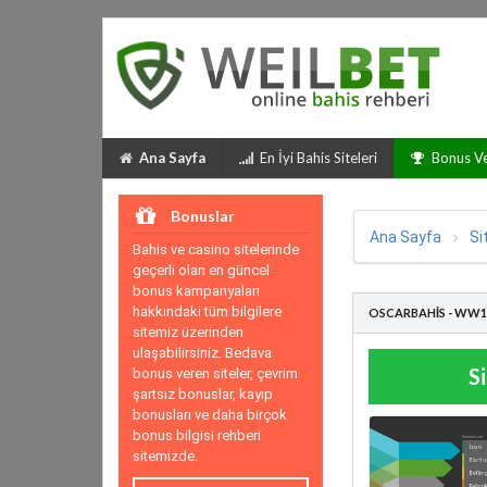
Ana Sayfa
En İyi Bahis Siteleri
Bonus Ve
Bonuslar
Ana Sayfa
Si
Bahis ve casino sitelerinde
geçerli olan en güncel
bonus kampanyaları
hakkındaki tüm bilgilere
OSCARBAHIS - WW1
ww12.osc
sitemiz üzerinden
ulaşabilirsiniz. Bedava
S
bonus veren siteler, çevrim
şartsız bonuslar, kayıp
bonusları ve daha birçok
bonus bilgisi rehberi
sitemizde.