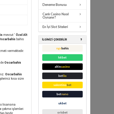
Deneme Bonusu
Canlı Casino Nasıl
Oynanır?
En İyi Slot Siteleri
is
mevcut '
Özel Alt
Oscarbahis
bahis
İLGINIZI ÇEKEBILIR
ngs
bahis
meti vermektedir.
hitbet
lde
Oscarbahis
altin
casino
nız.
Oscarbahis
bet
lio
pleriniz kısa süre
valentino
bet
bet
nano
ukbet
o lisansına
e çekme işlemleri
orisbet
en biridir.