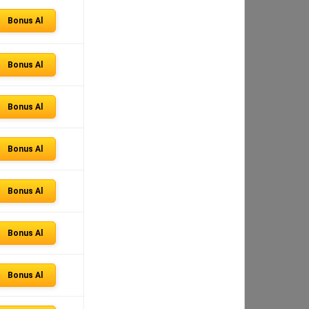
Bonus Al
Bonus Al
Bonus Al
Bonus Al
Bonus Al
Bonus Al
Bonus Al