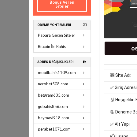
Bonus Veren
Siteler
ÖDEME YÖNTEMLERI
Papara Geçen Siteler
Bitcoin İle Bahis
o
ADRES DEĞIŞIKLIKLERI
mobilbahis1109.com
🎰 Site Adı:
nerobet508.com
✅ Giriş Adresi
betgram635.com
🥇 Hoşgeldin
gobahis856.com
📃 Deneme B
baymavi918.com
✅ Alt Yapı
perabet1071.com
📫 Lisans