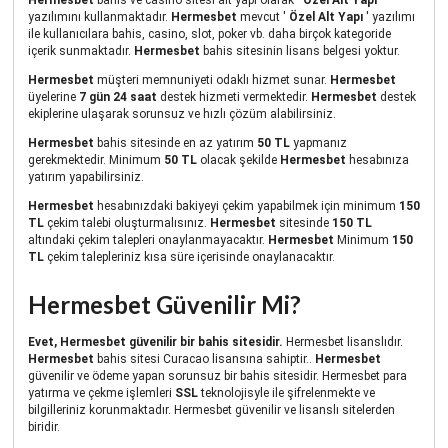
yazılımını kullanmaktadır.
Hermesbet
mevcut '
Özel Alt Yapı
' yazılımı
ile kullanıcılara bahis, casino, slot, poker vb. daha birçok kategoride
içerik sunmaktadır.
Hermesbet
bahis sitesinin lisans belgesi yoktur.
Hermesbet
müşteri memnuniyeti odaklı hizmet sunar.
Hermesbet
üyelerine
7 gün 24 saat
destek hizmeti vermektedir.
Hermesbet
destek
ekiplerine ulaşarak sorunsuz ve hızlı çözüm alabilirsiniz.
Hermesbet
bahis sitesinde en az yatırım
50 TL
yapmanız
gerekmektedir. Minimum
50 TL
olacak şekilde
Hermesbet
hesabınıza
yatırım yapabilirsiniz.
Hermesbet
hesabınızdaki bakiyeyi çekim yapabilmek için minimum
150
TL
çekim talebi oluşturmalısınız.
Hermesbet
sitesinde
150 TL
altındaki çekim talepleri onaylanmayacaktır.
Hermesbet
Minimum
150
TL
çekim talepleriniz kısa süre içerisinde onaylanacaktır.
Hermesbet Güvenilir Mi?
Evet, Hermesbet güvenilir bir bahis sitesidir.
Hermesbet lisanslıdır.
Hermesbet
bahis sitesi Curacao lisansına sahiptir..
Hermesbet
güvenilir ve ödeme yapan sorunsuz bir bahis sitesidir. Hermesbet para
yatırma ve çekme işlemleri
SSL
teknolojisyle ile şifrelenmekte ve
bilgilleriniz korunmaktadır. Hermesbet güvenilir ve lisanslı sitelerden
biridir.