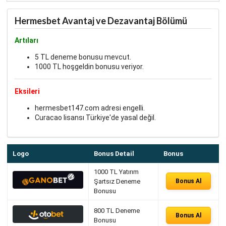
Hermesbet Avantaj ve Dezavantaj Bölümü
Artıları
5 TL deneme bonusu mevcut.
1000 TL hoşgeldin bonusu veriyor.
Eksileri
hermesbet147.com adresi engelli.
Curacao lisansı Türkiye'de yasal değil.
Logo
Bonus Detail
Bonus
1000 TL Yatırım
Şartsız Deneme
Bonus Al
Bonusu
800 TL Deneme
Bonus Al
Bonusu