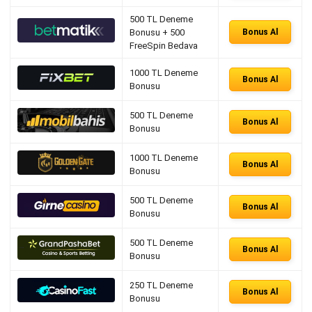
500 TL Deneme
Bonusu + 500
Bonus Al
FreeSpin Bedava
1000 TL Deneme
Bonus Al
Bonusu
500 TL Deneme
Bonus Al
Bonusu
1000 TL Deneme
Bonus Al
Bonusu
500 TL Deneme
Bonus Al
Bonusu
500 TL Deneme
Bonus Al
Bonusu
250 TL Deneme
Bonus Al
Bonusu