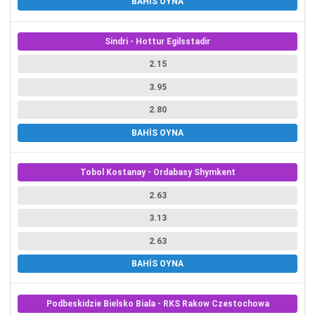
BAHİS OYNA
Sindri - Hottur Egilsstadir
2.15
3.95
2.80
BAHİS OYNA
Tobol Kostanay - Ordabasy Shymkent
2.63
3.13
2.63
BAHİS OYNA
Podbeskidzie Bielsko Biala - RKS Rakow Czestochowa