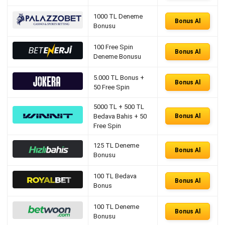
1000 TL Deneme
Bonus Al
Bonusu
100 Free Spin
Bonus Al
Deneme Bonusu
5.000 TL Bonus +
Bonus Al
50 Free Spin
5000 TL + 500 TL
Bedava Bahis + 50
Bonus Al
Free Spin
125 TL Deneme
Bonus Al
Bonusu
100 TL Bedava
Bonus Al
Bonus
100 TL Deneme
Bonus Al
Bonusu