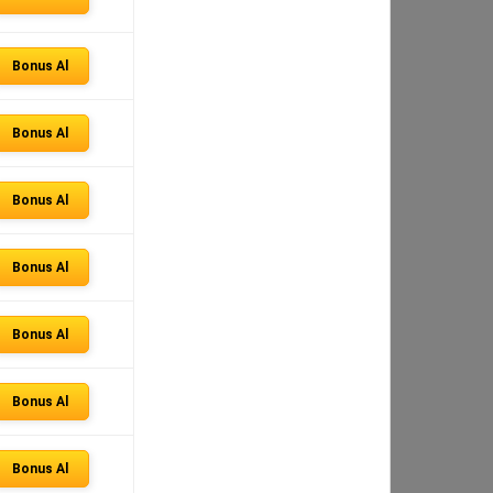
Bonus Al
Bonus Al
Bonus Al
Bonus Al
Bonus Al
Bonus Al
Bonus Al