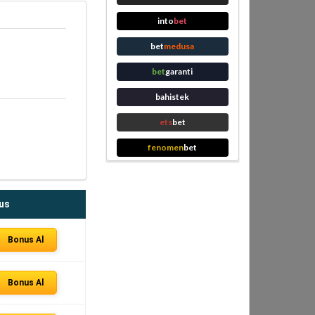
into
bet
bet
medusa
bet
garanti
bahistek
ets
bet
fenomen
bet
us
Bonus Al
Bonus Al