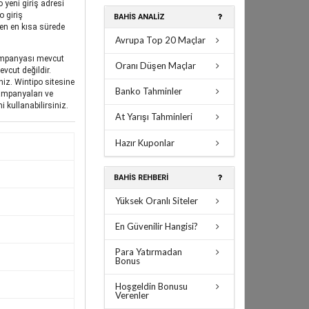
 yeni giriş adresi
o giriş
BAHIS ANALIZ
en en kısa sürede
Avrupa Top 20 Maçlar
panyası mevcut
Oranı Düşen Maçlar
vcut değildir.
iniz.
Wintipo sitesine
Banko Tahminler
ampanyaları ve
i kullanabilirsiniz.
At Yarışı Tahminleri
Hazır Kuponlar
BAHIS REHBERI
Yüksek Oranlı Siteler
En Güvenilir Hangisi?
Para Yatırmadan
Bonus
Hoşgeldin Bonusu
Verenler