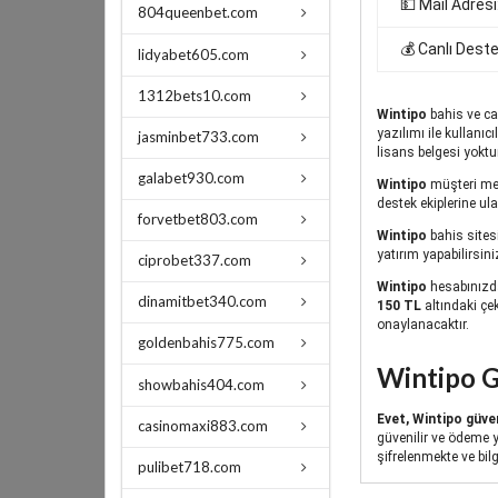
💵 Mail Adresi
804queenbet.com
💰 Canlı Deste
lidyabet605.com
1312bets10.com
Wintipo
bahis ve cas
yazılımı ile kullanıc
jasminbet733.com
lisans belgesi yoktur
galabet930.com
Wintipo
müşteri me
destek ekiplerine ul
forvetbet803.com
Wintipo
bahis sites
yatırım yapabilirsini
ciprobet337.com
Wintipo
hesabınızd
dinamitbet340.com
150 TL
altındaki çe
onaylanacaktır.
goldenbahis775.com
Wintipo G
showbahis404.com
Evet, Wintipo güveni
casinomaxi883.com
güvenilir ve ödeme y
şifrelenmekte ve bilg
pulibet718.com