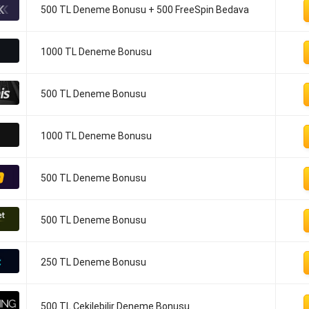
500 TL Deneme Bonusu + 500 FreeSpin Bedava
1000 TL Deneme Bonusu
500 TL Deneme Bonusu
1000 TL Deneme Bonusu
500 TL Deneme Bonusu
500 TL Deneme Bonusu
250 TL Deneme Bonusu
500 TL Çekilebilir Deneme Bonusu