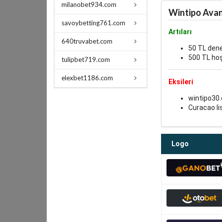
milanobet934.com
Wintipo Avan
savoybetting761.com
Artıları
640truvabet.com
50 TL den
500 TL hoş
tulipbet719.com
elexbet1186.com
Eksileri
wintipo30.
Curacao lis
Logo