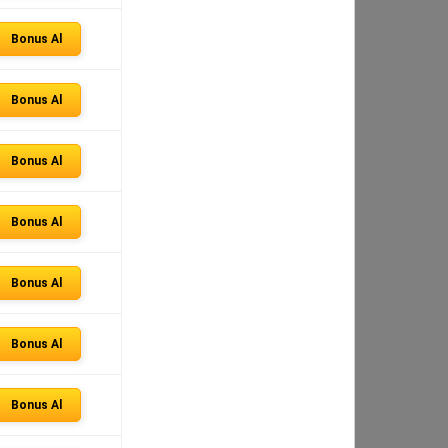
Bonus Al
Bonus Al
Bonus Al
Bonus Al
Bonus Al
Bonus Al
Bonus Al