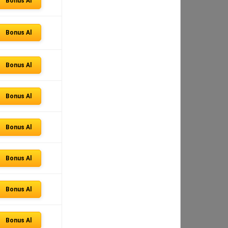
Bonus Al
Bonus Al
Bonus Al
Bonus Al
Bonus Al
Bonus Al
Bonus Al
Bonus Al