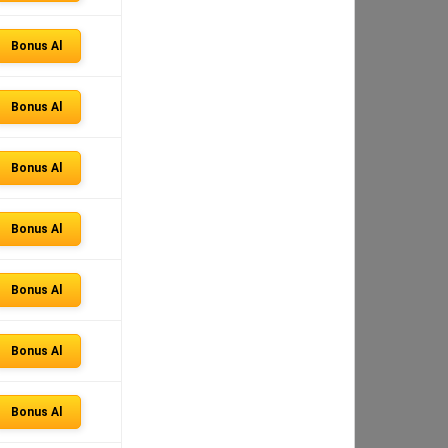
Bonus Al
Bonus Al
Bonus Al
Bonus Al
Bonus Al
Bonus Al
Bonus Al