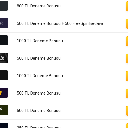
800 TL Deneme Bonusu
500 TL Deneme Bonusu + 500 FreeSpin Bedava
1000 TL Deneme Bonusu
500 TL Deneme Bonusu
1000 TL Deneme Bonusu
500 TL Deneme Bonusu
500 TL Deneme Bonusu
250 TL Deneme Bonusu