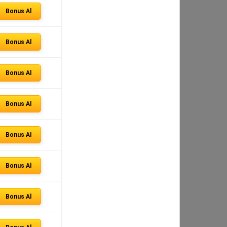
Bonus Al
Bonus Al
Bonus Al
Bonus Al
Bonus Al
Bonus Al
Bonus Al