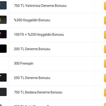
750 TL Yatırımsız Deneme Bonusu
%300 Hoşgeldin Bonusu
100 FS + %250 Hoşgeldin Bonusu
200 TL Deneme Bonusu
300 Freespin
250 TL Deneme Bonusu
750 TL Bedava Deneme Bonusu