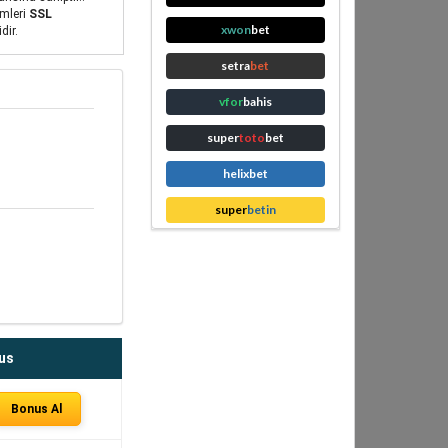
emleri
SSL
xwon
bet
dir.
setra
bet
vfor
bahis
super
toto
bet
helixbet
super
betin
us
Bonus Al