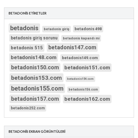
BETADONIS ETIKETLER
betadonis
betadonis 498
betadonis giriş
betadonis giriş sorunu
betadonis kapandı mi
betadonis147.com
betadonis 515
betadonis148.com
betadonis149.com
betadonis150.com
betadonis151.com
betadonis153.com
betadonis154.com
betadonis155.com
betadonis156.com
betadonis157.com
betadonis162.com
betadonis252.com
BETADONIS EKRAN GÖRÜNTÜLERI