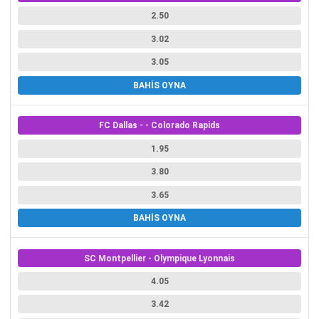
2.50
3.02
3.05
BAHİS OYNA
FC Dallas - - Colorado Rapids
1.95
3.80
3.65
BAHİS OYNA
SC Montpellier - Olympique Lyonnais
4.05
3.42