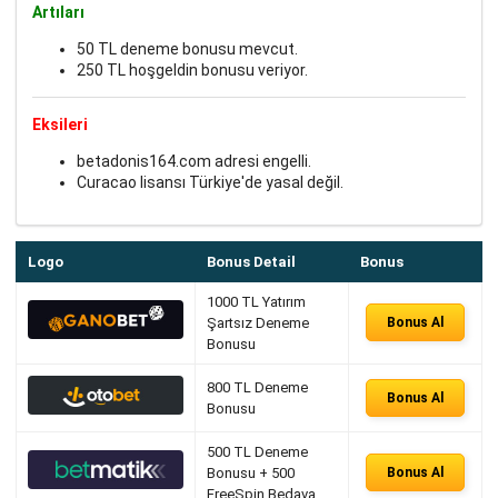
Artıları
50 TL deneme bonusu mevcut.
250 TL hoşgeldin bonusu veriyor.
Eksileri
betadonis164.com adresi engelli.
Curacao lisansı Türkiye'de yasal değil.
Logo
Bonus Detail
Bonus
1000 TL Yatırım
Şartsız Deneme
Bonus Al
Bonusu
800 TL Deneme
Bonus Al
Bonusu
500 TL Deneme
Bonusu + 500
Bonus Al
FreeSpin Bedava