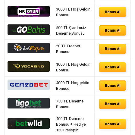
3000 TL Hoş Geldin
Bonus Al
Bonusu
500 TL Çevrimsiz
Bonus Al
Deneme Bonusu
20 TL Freebet
Bonus Al
Bonusu
1000 TL Hoş Geldin
Bonus Al
Bonusu
4000 TL Hoşgeldin
Bonus Al
Bonusu
750 TL Deneme
Bonus Al
Bonusu
400 TL Deneme
Bonusu + Hediye
Bonus Al
150 Freespin