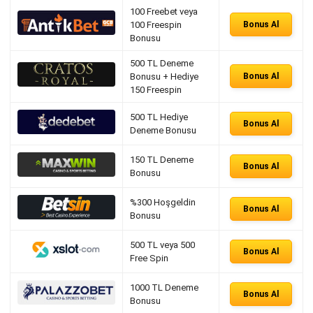
100 Freebet veya
100 Freespin
Bonus Al
Bonusu
500 TL Deneme
Bonusu + Hediye
Bonus Al
150 Freespin
500 TL Hediye
Bonus Al
Deneme Bonusu
150 TL Deneme
Bonus Al
Bonusu
%300 Hoşgeldin
Bonus Al
Bonusu
500 TL veya 500
Bonus Al
Free Spin
1000 TL Deneme
Bonus Al
Bonusu