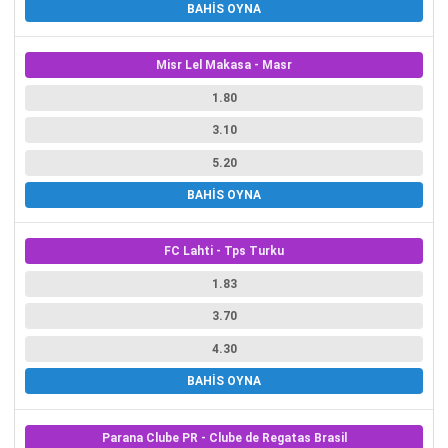
BAHİS OYNA
Misr Lel Makasa - Masr
1.80
3.10
5.20
BAHİS OYNA
FC Lahti - Tps Turku
1.83
3.70
4.30
BAHİS OYNA
Parana Clube PR - Clube de Regatas Brasil