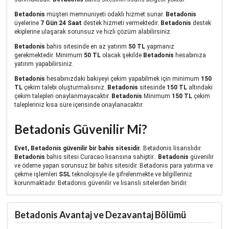
Betadonis
müşteri memnuniyeti odaklı hizmet sunar.
Betadonis
üyelerine
7 Gün 24 Saat
destek hizmeti vermektedir.
Betadonis
destek
ekiplerine ulaşarak sorunsuz ve hızlı çözüm alabilirsiniz.
Betadonis
bahis sitesinde en az yatırım
50 TL
yapmanız
gerekmektedir. Minimum
50 TL
olacak şekilde
Betadonis
hesabınıza
yatırım yapabilirsiniz.
Betadonis
hesabınızdaki bakiyeyi çekim yapabilmek için minimum
150
TL
çekim talebi oluşturmalısınız.
Betadonis
sitesinde
150 TL
altındaki
çekim talepleri onaylanmayacaktır.
Betadonis
Minimum
150 TL
çekim
talepleriniz kısa süre içerisinde onaylanacaktır.
Betadonis Güvenilir Mi?
Evet, Betadonis güvenilir bir bahis sitesidir.
Betadonis lisanslıdır.
Betadonis
bahis sitesi Curacao lisansına sahiptir..
Betadonis
güvenilir
ve ödeme yapan sorunsuz bir bahis sitesidir. Betadonis para yatırma ve
çekme işlemleri
SSL
teknolojisyle ile şifrelenmekte ve bilgilleriniz
korunmaktadır. Betadonis güvenilir ve lisanslı sitelerden biridir.
Betadonis Avantaj ve Dezavantaj Bölümü