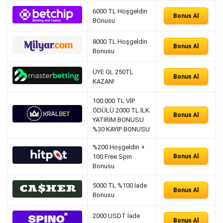
6000 TL Hoşgeldin
Bonus Al
BOnusu
8000 TL Hoşgeldin
Bonus Al
Bonusu
ÜYE OL 250TL
Bonus Al
KAZAN!
100.000 TL VİP
ÖDÜLÜ 2000 TL İLK
Bonus Al
YATIRIM BONUSU
%30 KAYIP BONUSU
%200 Hoşgeldin +
100 Free Spin
Bonus Al
Bonusu
5000 TL %100 İade
Bonus Al
Bonusu
2000 USDT İade
Bonus Al