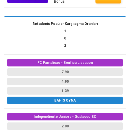
Bonus
Betadonis Popüler Karşılaşma Oranları
1
0
2
FC Famalicao - Benfica Lissabon
7.90
4.90
1.39
BAHİS OYNA
Independiente Juniors - Gualaceo SC
2.00