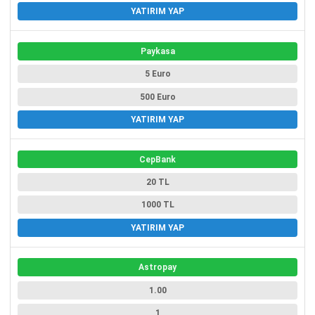
YATIRIM YAP
Paykasa
5 Euro
500 Euro
YATIRIM YAP
CepBank
20 TL
1000 TL
YATIRIM YAP
Astropay
1.00
1