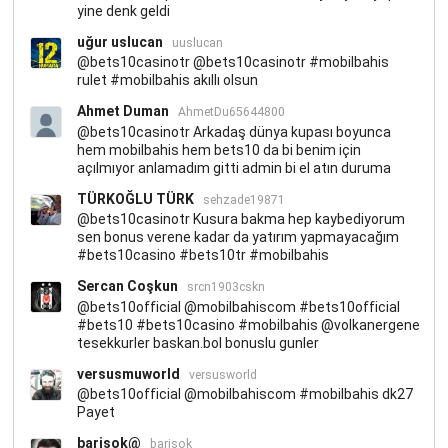
yine denk geldi
uğur uslucan
uuslucan
@bets10casinotr @bets10casinotr #mobilbahis
rulet #mobilbahis akıllı olsun
Ahmet Duman
AhmetDu65644800
@bets10casinotr Arkadaş dünya kupası boyunca
hem mobilbahis hem bets10 da bi benim için
açılmıyor anlamadım gitti admin bi el atın duruma
TÜRKOĞLU TÜRK
sehzade19871
@bets10casinotr Kusura bakma hep kaybediyorum
sen bonus verene kadar da yatırım yapmayacağım
#bets10casino #bets10tr #mobilbahis
Sercan Coşkun
srcn1903cskn
@bets10official @mobilbahiscom #bets10official
#bets10 #bets10casino #mobilbahis @volkanergene
tesekkurler baskan.bol bonuslu gunler
versusmuworld
versusworld
@bets10official @mobilbahiscom #mobilbahis dk27
Payet
barisok@
barisok_